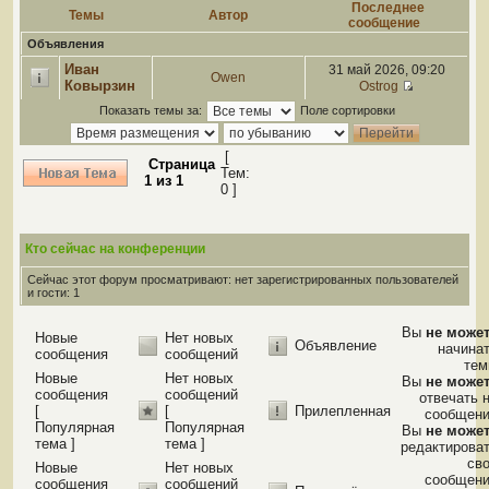
Последнее
Темы
Автор
сообщение
Объявления
Иван
31 май 2026, 09:20
Owen
Ковырзин
Ostrog
Показать темы за:
Поле сортировки
[
Страница
Тем:
1
из
1
0 ]
Кто сейчас на конференции
Сейчас этот форум просматривают: нет зарегистрированных пользователей
и гости: 1
Вы
не може
Новые
Нет новых
Объявление
начина
сообщения
сообщений
те
Новые
Нет новых
Вы
не може
сообщения
сообщений
отвечать 
[
[
Прилепленная
сообщен
Популярная
Популярная
Вы
не може
тема ]
тема ]
редактирова
св
Новые
Нет новых
сообщен
сообщения
сообщений