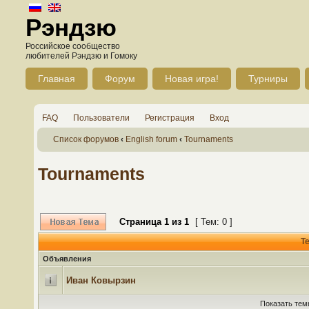
Рэндзю
Российское сообщество
любителей Рэндзю и Гомоку
Главная
Форум
Новая игра!
Турниры
FAQ
Пользователи
Регистрация
Вход
Список форумов
‹
English forum
‹
Tournaments
Tournaments
Страница
1
из
1
[ Тем: 0 ]
Т
Объявления
Иван Ковырзин
Показать тем