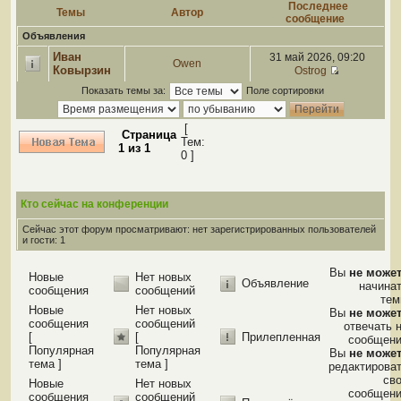
Последнее
Темы
Автор
сообщение
Объявления
Иван
31 май 2026, 09:20
Owen
Ковырзин
Ostrog
Показать темы за:
Поле сортировки
[
Страница
Тем:
1
из
1
0 ]
Кто сейчас на конференции
Сейчас этот форум просматривают: нет зарегистрированных пользователей
и гости: 1
Вы
не може
Новые
Нет новых
Объявление
начина
сообщения
сообщений
те
Новые
Нет новых
Вы
не може
сообщения
сообщений
отвечать 
[
[
Прилепленная
сообщен
Популярная
Популярная
Вы
не може
тема ]
тема ]
редактирова
св
Новые
Нет новых
сообщен
сообщения
сообщений