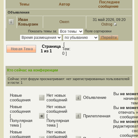
Последнее
Темы
Автор
сообщение
Объявления
Иван
31 май 2026, 09:20
Owen
Ковырзин
Ostrog
Показать темы за:
Поле сортировки
[
Страница
Тем:
1
из
1
0 ]
Кто сейчас на конференции
Сейчас этот форум просматривают: нет зарегистрированных пользователей
и гости: 1
Вы
не може
Новые
Нет новых
Объявление
начина
сообщения
сообщений
те
Новые
Нет новых
Вы
не може
сообщения
сообщений
отвечать 
[
[
Прилепленная
сообщен
Популярная
Популярная
Вы
не може
тема ]
тема ]
редактирова
св
Новые
Нет новых
сообщен
сообщения
сообщений