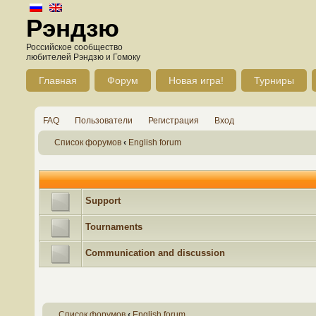
Рэндзю
Российское сообщество
любителей Рэндзю и Гомоку
Главная
Форум
Новая игра!
Турниры
FAQ
Пользователи
Регистрация
Вход
Список форумов
‹
English forum
Support
Tournaments
Communication and discussion
Список форумов
‹
English forum