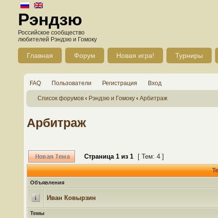
Рэндзю
Российское сообщество
любителей Рэндзю и Гомоку
Главная
Форум
Новая игра!
Турниры
FAQ
Пользователи
Регистрация
Вход
Список форумов
‹
Рэндзю и Гомоку
‹
Арбитраж
Арбитраж
Страница
1
из
1
[ Тем: 4 ]
Т
Объявления
Иван Ковырзин
Темы