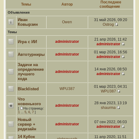
Последнее
Темы
Автор
сообщение
Объявления
Иван
31 май 2026, 09:20
Owen
Ковырзин
Ostrog
Темы
21 апр 2026, 11:42
Игра с ИИ
administrator
administrator
01 мар 2026, 16:56
Автотурниры
administrator
administrator
Задачи на
определение
14 янв 2026, 08:50
administrator
лучшего
administrator
хода
01 мар 2023, 04:31
Blacklisted
WPU387
WPU387
Что
28 янв 2023, 13:19
новенького
administrator
shaurma
[
На страницу:
1
...
5
,
6
,
7
]
Новый
07 сен 2022, 06:03
сервер +
administrator
administrator
редизайн
14 Кубок
11 апр 2020, 11:51