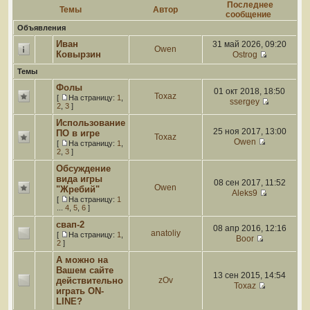
Последнее
Темы
Автор
сообщение
Объявления
Иван
31 май 2026, 09:20
Owen
Ковырзин
Ostrog
Темы
Фолы
01 окт 2018, 18:50
Toxaz
[
На страницу:
1
,
ssergey
2
,
3
]
Использование
25 ноя 2017, 13:00
ПО в игре
Toxaz
Owen
[
На страницу:
1
,
2
,
3
]
Обсуждение
вида игры
08 сен 2017, 11:52
Owen
"Жребий"
Aleks9
[
На страницу:
1
...
4
,
5
,
6
]
свап-2
08 апр 2016, 12:16
anatoliy
[
На страницу:
1
,
Boor
2
]
А можно на
Вашем сайте
13 сен 2015, 14:54
действительно
zOv
Toxaz
играть ON-
LINE?