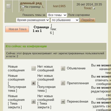
длинный ряд
26 окт 2014, 20:35
Ivan1965
[
На страницу:
1
,
Toxaz
2
]
Показать темы за:
Поле сортировки
[
Страница
Тем:
1
из
1
6 ]
Кто сейчас на конференции
Сейчас этот форум просматривают: нет зарегистрированных пользователей
и гости: 2
Вы
не може
Новые
Нет новых
Объявление
начина
сообщения
сообщений
те
Новые
Нет новых
Вы
не може
сообщения
сообщений
отвечать 
[
[
Прилепленная
сообщен
Популярная
Популярная
Вы
не може
тема ]
тема ]
редактирова
св
Новые
Нет новых
сообщен
сообщения
сообщений
Перенесённая
Вы
не може
[ Тема
[ Тема
удалять св
закрыта ]
закрыта ]
сообщени