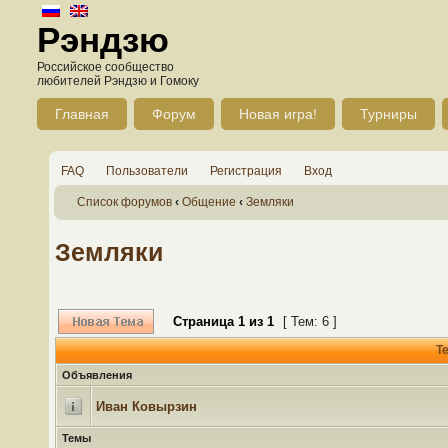
Рэндзю
Российское сообщество
любителей Рэндзю и Гомоку
Главная
Форум
Новая игра!
Турниры
FAQ
Пользователи
Регистрация
Вход
Список форумов
‹
Общение
‹
Земляки
Земляки
Страница
1
из
1
[ Тем: 6 ]
Т
Объявления
Иван Ковырзин
Темы