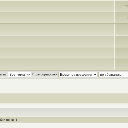
an
ы за:
Поле сортировки
 и гости: 1