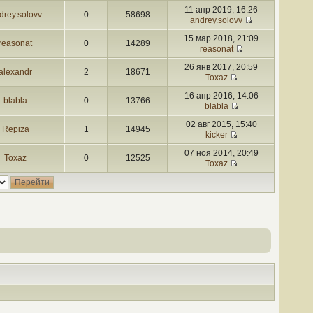
11 апр 2019, 16:26
drey.solovv
0
58698
andrey.solovv
15 мар 2018, 21:09
reasonat
0
14289
reasonat
26 янв 2017, 20:59
alexandr
2
18671
Toxaz
16 апр 2016, 14:06
blabla
0
13766
blabla
02 авг 2015, 15:40
Repiza
1
14945
kicker
07 ноя 2014, 20:49
Toxaz
0
12525
Toxaz