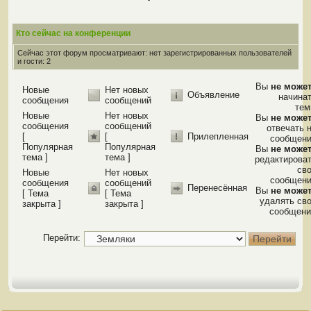
Кто сейчас на конференции
Сейчас этот форум просматривают: нет зарегистрированных пользователей
и гости: 2
Вы
не може
Новые
Нет новых
Объявление
начина
сообщения
сообщений
те
Новые
Нет новых
Вы
не може
сообщения
сообщений
отвечать 
[
[
Прилепленная
сообщен
Популярная
Популярная
Вы
не може
тема ]
тема ]
редактирова
св
Новые
Нет новых
сообщен
сообщения
сообщений
Перенесённая
Вы
не може
[ Тема
[ Тема
удалять св
закрыта ]
закрыта ]
сообщени
Перейти: