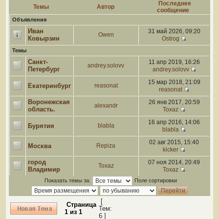
Последнее
Темы
Автор
сообщение
Объявления
Иван
31 май 2026, 09:20
Owen
Ковырзин
Ostrog
Темы
Санкт-
11 апр 2019, 16:26
andrey.solovv
Петербург
andrey.solovv
15 мар 2018, 21:09
Екатеринбург
reasonat
reasonat
Воронежская
26 янв 2017, 20:59
alexandr
область.
Toxaz
16 апр 2016, 14:06
Бурятия
blabla
blabla
02 авг 2015, 15:40
Москва
Repiza
kicker
город
07 ноя 2014, 20:49
Toxaz
Владимир
Toxaz
Показать темы за:
Поле сортировки
[
Страница
Тем:
1
из
1
6 ]