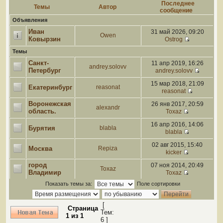
Последнее
Темы
Автор
сообщение
Объявления
Иван
31 май 2026, 09:20
Owen
Ковырзин
Ostrog
Темы
Санкт-
11 апр 2019, 16:26
andrey.solovv
Петербург
andrey.solovv
15 мар 2018, 21:09
Екатеринбург
reasonat
reasonat
Воронежская
26 янв 2017, 20:59
alexandr
область.
Toxaz
16 апр 2016, 14:06
Бурятия
blabla
blabla
02 авг 2015, 15:40
Москва
Repiza
kicker
город
07 ноя 2014, 20:49
Toxaz
Владимир
Toxaz
Показать темы за:
Поле сортировки
[
Страница
Тем:
1
из
1
6 ]