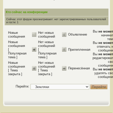
Кто сейчас на конференции
Сейчас этот форум просматривают: нет зарегистрированных пользователей
и гости: 1
Вы
не може
Новые
Нет новых
Объявление
начина
сообщения
сообщений
те
Новые
Нет новых
Вы
не може
сообщения
сообщений
отвечать 
[
[
Прилепленная
сообщен
Популярная
Популярная
Вы
не може
тема ]
тема ]
редактирова
св
Новые
Нет новых
сообщен
сообщения
сообщений
Перенесённая
Вы
не може
[ Тема
[ Тема
удалять св
закрыта ]
закрыта ]
сообщени
Перейти: