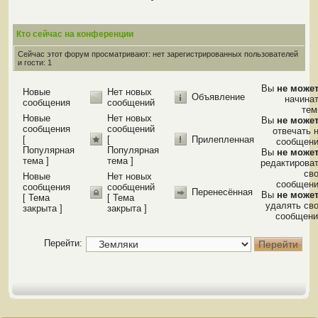
Кто сейчас на конференции
Сейчас этот форум просматривают: нет зарегистрированных пользователей
и гости: 1
Вы
не може
Новые
Нет новых
Объявление
начина
сообщения
сообщений
те
Новые
Нет новых
Вы
не може
сообщения
сообщений
отвечать 
[
[
Прилепленная
сообщен
Популярная
Популярная
Вы
не може
тема ]
тема ]
редактирова
св
Новые
Нет новых
сообщен
сообщения
сообщений
Перенесённая
Вы
не може
[ Тема
[ Тема
удалять св
закрыта ]
закрыта ]
сообщени
Перейти: