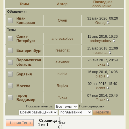
Последнее
Темы
Автор
сообщение
Объявления
Иван
31 май 2026, 09:20
Owen
Ковырзин
Ostrog
Темы
Санкт-
11 апр 2019, 16:26
andrey.solovv
Петербург
andrey.solovv
15 мар 2018, 21:09
Екатеринбург
reasonat
reasonat
Воронежская
26 янв 2017, 20:59
alexandr
область.
Toxaz
16 апр 2016, 14:06
Бурятия
blabla
blabla
02 авг 2015, 15:40
Москва
Repiza
kicker
город
07 ноя 2014, 20:49
Toxaz
Владимир
Toxaz
Показать темы за:
Поле сортировки
[
Страница
Тем:
1
из
1
6 ]