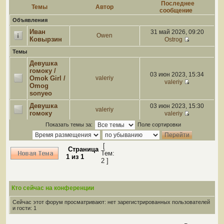
Последнее
Темы
Автор
сообщение
Объявления
Иван
31 май 2026, 09:20
Owen
Ковырзин
Ostrog
Темы
Девушка
гомоку /
03 июн 2023, 15:34
Omok Girl /
valeriy
valeriy
Omog
sonyeo
Девушка
03 июн 2023, 15:30
valeriy
гомоку
valeriy
Показать темы за:
Поле сортировки
[
Страница
Тем:
1
из
1
2 ]
Кто сейчас на конференции
Сейчас этот форум просматривают: нет зарегистрированных пользователей
и гости: 1