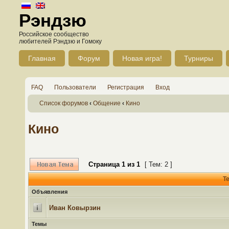
Рэндзю
Российское сообщество
любителей Рэндзю и Гомоку
Главная
Форум
Новая игра!
Турниры
FAQ
Пользователи
Регистрация
Вход
Список форумов
‹
Общение
‹
Кино
Кино
Страница
1
из
1
[ Тем: 2 ]
Т
Объявления
Иван Ковырзин
Темы