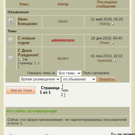
Последнее
Темы
Автор
сообщение
Объявления
Иван
31 май 2026, 09:20
Owen
Ковырзин
Ostrog
Темы
С новым
16 дек 2019, 06:45
administrator
годом
7even
С Днем
Рождения!
01 янв 2019, 18:32
kpotnn
[
На
reasonat
страницу:
1
,
2
]
Показать темы за:
Поле сортировки
[
Страница
Тем:
1
из
1
2 ]
Кто сейчас на конференции
Сейчас этот форум просматривают: нет зарегистрированных пользователей
и гости: 1
Вы
не може