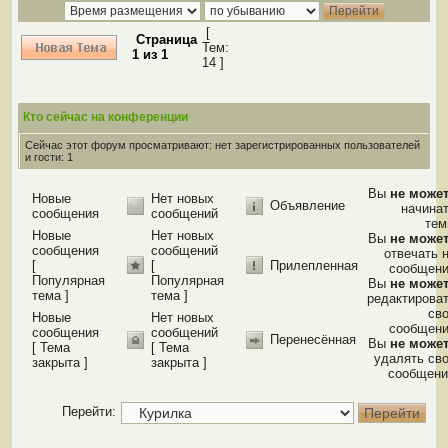
[
Страница
Тем:
1
из
1
14 ]
Кто сейчас на конференции
Сейчас этот форум просматривают: нет зарегистрированных пользователей
и гости: 1
Вы
не може
Новые
Нет новых
Объявление
начина
сообщения
сообщений
те
Новые
Нет новых
Вы
не може
сообщения
сообщений
отвечать 
[
[
Прилепленная
сообщен
Популярная
Популярная
Вы
не може
тема ]
тема ]
редактирова
св
Новые
Нет новых
сообщен
сообщения
сообщений
Перенесённая
Вы
не може
[ Тема
[ Тема
удалять св
закрыта ]
закрыта ]
сообщени
Перейти: