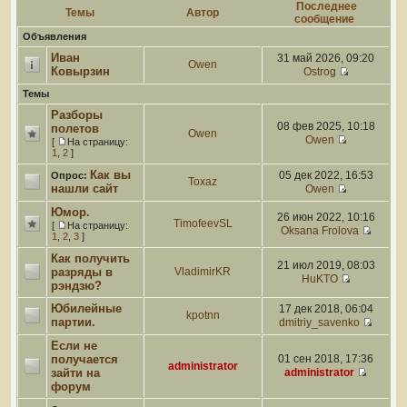
Последнее
Темы
Автор
сообщение
Объявления
Иван
31 май 2026, 09:20
Owen
Ковырзин
Ostrog
Темы
Разборы
08 фев 2025, 10:18
полетов
Owen
Owen
[
На страницу:
1
,
2
]
Как вы
05 дек 2022, 16:53
Опрос:
Toxaz
нашли сайт
Owen
Юмор.
26 июн 2022, 10:16
TimofeevSL
[
На страницу:
Oksana Frolova
1
,
2
,
3
]
Как получить
21 июл 2019, 08:03
разряды в
VladimirKR
HuKTO
рэндзю?
Юбилейные
17 дек 2018, 06:04
kpotnn
партии.
dmitriy_savenko
Если не
получается
01 сен 2018, 17:36
administrator
зайти на
administrator
форум