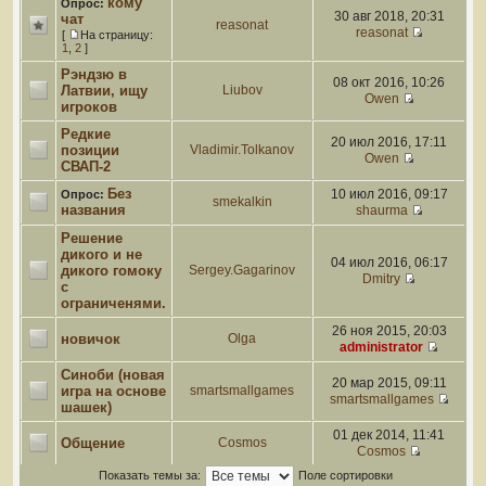
кому
Опрос:
30 авг 2018, 20:31
чат
reasonat
reasonat
[
На страницу:
1
,
2
]
Рэндзю в
08 окт 2016, 10:26
Латвии, ищу
Liubov
Owen
игроков
Редкие
20 июл 2016, 17:11
позиции
Vladimir.Tolkanov
Owen
СВАП-2
Без
10 июл 2016, 09:17
Опрос:
smekalkin
названия
shaurma
Решение
дикого и не
04 июл 2016, 06:17
дикого гомоку
Sergey.Gagarinov
Dmitry
с
ограниченями.
26 ноя 2015, 20:03
новичок
Olga
administrator
Синоби (новая
20 мар 2015, 09:11
игра на основе
smartsmallgames
smartsmallgames
шашек)
01 дек 2014, 11:41
Общение
Cosmos
Cosmos
Показать темы за:
Поле сортировки