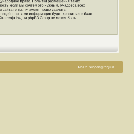
ждународное право. Попытки размещения таких
сть, если мы сочтём это нужным. IP-адреса всех
сайта renju.in» имеют право удалить,
о введённая вами информация будет храниться в базе
а renju.in», ни phpBB Group не может быть
Mail to:
support@renju.in