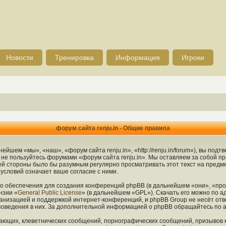
Новости
Тренировка
Информация
Игроки
форум сайта renju.in - Общие правила
ейшем «мы», «наш», «форум сайта renju.in», «http://renju.in/forum»), вы по
и не пользуйтесь форумами «форум сайта renju.in». Мы оставляем за собой п
шей стороны было бы разумным регулярно просматривать этот текст на предм
условий означает ваше согласие с ними.
 обеспечения для создания конференций phpBB (в дальнейшем «они», «про
нзии «
General Public License
» (в дальнейшем «GPL»). Скачать его можно по а
анизацией и поддержкой интернет-конференций, и phpBB Group не несёт отв
 поведения в них. За дополнительной информацией о phpBB обращайтесь по 
ающих, клеветнических сообщений, порнографических сообщений, призывов 