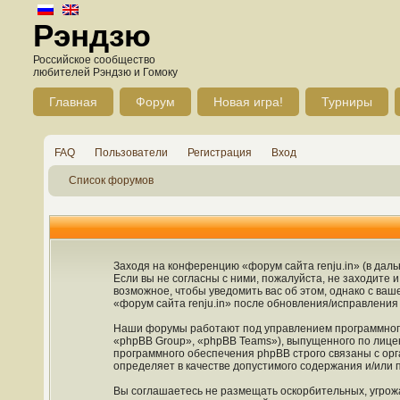
Рэндзю
Российское сообщество
любителей Рэндзю и Гомоку
Главная
Форум
Новая игра!
Турниры
FAQ
Пользователи
Регистрация
Вход
Список форумов
Заходя на конференцию «форум сайта renju.in» (в дальн
Если вы не согласны с ними, пожалуйста, не заходите 
возможное, чтобы уведомить вас об этом, однако с ва
«форум сайта renju.in» после обновления/исправления 
Наши форумы работают под управлением программного
«phpBB Group», «phpBB Teams»), выпущенного по лице
программного обеспечения phpBB строго связаны с орг
определяет в качестве допустимого содержания и/или
Вы соглашаетесь не размещать оскорбительных, угрож