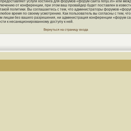
 предоставляет услуги хостинга для форумов «форум сайта renju.in» или ме
ючению от конференции, при этом ваш провайдер будет поставлен в известно
кой политики. Вы соглашаетесь с тем, что администраторы форумов «форум 
 любое время по своему усмотрению. Как пользователь вы согласны с тем, чт
м лицам без вашего разрешения, ни администрация конференции «форум сайт
ести к несанкционированному доступу к ней.
Вернуться на страницу входа