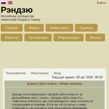
Войти
Рэндзю
Российское сообщество
любителей Рэндзю и Гомоку
Главная
Форум
Новая игра!
Турниры
Новости
Тренировка
Информация
Игроки
Пользователи
Регистрация
Вход
Текущее время: 08 авг 2026, 08:50
форум сайта renju.in - Общие правила
Заходя на конференцию «форум сайта renju.in» (в
дальнейшем «мы», «наш», «форум сайта renju.in»,
«http://renju.in/forum»), вы подтверждаете своё согласие со
следующими условиями. Если вы не согласны с ними,
пожалуйста, не заходите и не пользуйтесь форумами