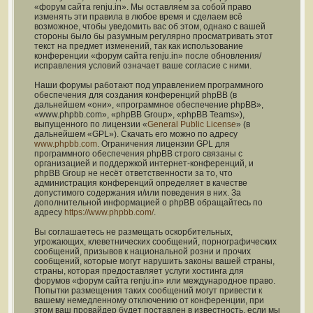
«форум сайта renju.in». Мы оставляем за собой право
изменять эти правила в любое время и сделаем всё
возможное, чтобы уведомить вас об этом, однако с вашей
стороны было бы разумным регулярно просматривать этот
текст на предмет изменений, так как использование
конференции «форум сайта renju.in» после обновления/
исправления условий означает ваше согласие с ними.
Наши форумы работают под управлением программного
обеспечения для создания конференций phpBB (в
дальнейшем «они», «программное обеспечение phpBB»,
«www.phpbb.com», «phpBB Group», «phpBB Teams»),
выпущенного по лицензии «
General Public License
» (в
дальнейшем «GPL»). Скачать его можно по адресу
www.phpbb.com
. Ограничения лицензии GPL для
программного обеспечения phpBB строго связаны с
организацией и поддержкой интернет-конференций, и
phpBB Group не несёт ответственности за то, что
администрация конференций определяет в качестве
допустимого содержания и/или поведения в них. За
дополнительной информацией о phpBB обращайтесь по
адресу
https://www.phpbb.com/
.
Вы соглашаетесь не размещать оскорбительных,
угрожающих, клеветнических сообщений, порнографических
сообщений, призывов к национальной розни и прочих
сообщений, которые могут нарушить законы вашей страны,
страны, которая предоставляет услуги хостинга для
форумов «форум сайта renju.in» или международное право.
Попытки размещения таких сообщений могут привести к
вашему немедленному отключению от конференции, при
этом ваш провайдер будет поставлен в известность, если мы