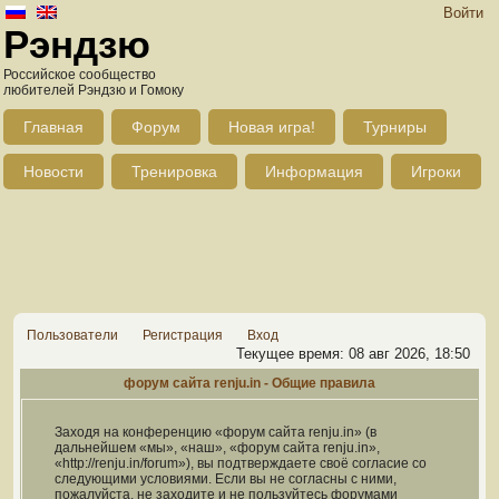
Войти
Рэндзю
Российское сообщество
любителей Рэндзю и Гомоку
Главная
Форум
Новая игра!
Турниры
Новости
Тренировка
Информация
Игроки
Пользователи
Регистрация
Вход
Текущее время: 08 авг 2026, 18:50
форум сайта renju.in - Общие правила
Заходя на конференцию «форум сайта renju.in» (в
дальнейшем «мы», «наш», «форум сайта renju.in»,
«http://renju.in/forum»), вы подтверждаете своё согласие со
следующими условиями. Если вы не согласны с ними,
пожалуйста, не заходите и не пользуйтесь форумами