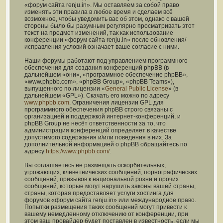
«форум сайта renju.in». Мы оставляем за собой право
изменять эти правила в любое время и сделаем всё
возможное, чтобы уведомить вас об этом, однако с вашей
стороны было бы разумным регулярно просматривать этот
текст на предмет изменений, так как использование
конференции «форум сайта renju.in» после обновления/
исправления условий означает ваше согласие с ними.
Наши форумы работают под управлением программного
обеспечения для создания конференций phpBB (в
дальнейшем «они», «программное обеспечение phpBB»,
«www.phpbb.com», «phpBB Group», «phpBB Teams»),
выпущенного по лицензии «
General Public License
» (в
дальнейшем «GPL»). Скачать его можно по адресу
www.phpbb.com
. Ограничения лицензии GPL для
программного обеспечения phpBB строго связаны с
организацией и поддержкой интернет-конференций, и
phpBB Group не несёт ответственности за то, что
администрация конференций определяет в качестве
допустимого содержания и/или поведения в них. За
дополнительной информацией о phpBB обращайтесь по
адресу
https://www.phpbb.com/
.
Вы соглашаетесь не размещать оскорбительных,
угрожающих, клеветнических сообщений, порнографических
сообщений, призывов к национальной розни и прочих
сообщений, которые могут нарушить законы вашей страны,
страны, которая предоставляет услуги хостинга для
форумов «форум сайта renju.in» или международное право.
Попытки размещения таких сообщений могут привести к
вашему немедленному отключению от конференции, при
этом ваш провайдер будет поставлен в известность, если мы