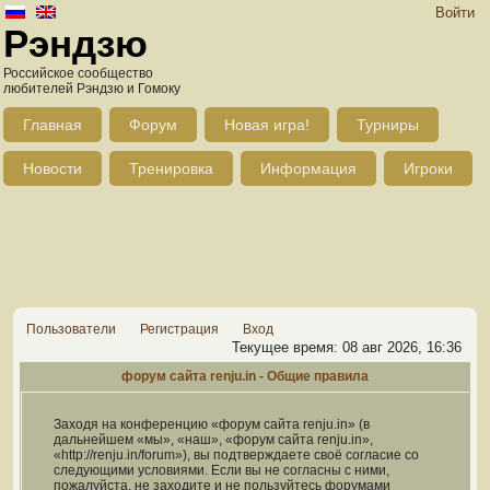
Войти
Рэндзю
Российское сообщество
любителей Рэндзю и Гомоку
Главная
Форум
Новая игра!
Турниры
Новости
Тренировка
Информация
Игроки
Пользователи
Регистрация
Вход
Текущее время: 08 авг 2026, 16:36
форум сайта renju.in - Общие правила
Заходя на конференцию «форум сайта renju.in» (в
дальнейшем «мы», «наш», «форум сайта renju.in»,
«http://renju.in/forum»), вы подтверждаете своё согласие со
следующими условиями. Если вы не согласны с ними,
пожалуйста, не заходите и не пользуйтесь форумами