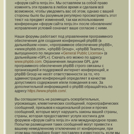
«форум сайта renju.in». Мы оставляем за собой право
изменять эти правила в любое время и сделаем всё
возможное, чтобы уведомить вас об этом, однако с вашей
стороны было бы разумным регулярно просматривать этот
текст на предмет изменений, так как использование
конференции «форум сайта renju.in» после обновления/
исправления условий означает ваше согласие с ними.
Наши форумы работают под управлением программного
обеспечения для создания конференций phpBB (в
дальнейшем «они», «программное обеспечение phpBB»,
«www.phpbb.com», «phpBB Group», «phpBB Teams»),
выпущенного по лицензии «
General Public License
» (в
дальнейшем «GPL»). Скачать его можно по адресу
www.phpbb.com
. Ограничения лицензии GPL для
программного обеспечения phpBB строго связаны с
организацией и поддержкой интернет-конференций, и
phpBB Group не несёт ответственности за то, что
администрация конференций определяет в качестве
допустимого содержания и/или поведения в них. За
дополнительной информацией о phpBB обращайтесь по
адресу
https://www.phpbb.com/
.
Вы соглашаетесь не размещать оскорбительных,
угрожающих, клеветнических сообщений, порнографических
сообщений, призывов к национальной розни и прочих
сообщений, которые могут нарушить законы вашей страны,
страны, которая предоставляет услуги хостинга для
форумов «форум сайта renju.in» или международное право.
Попытки размещения таких сообщений могут привести к
вашему немедленному отключению от конференции, при
этом ваш провайдер будет поставлен в известность, если мы