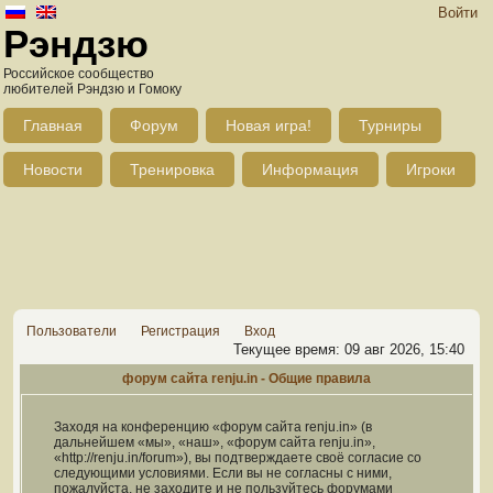
Войти
Рэндзю
Российское сообщество
любителей Рэндзю и Гомоку
Главная
Форум
Новая игра!
Турниры
Новости
Тренировка
Информация
Игроки
Пользователи
Регистрация
Вход
Текущее время: 09 авг 2026, 15:40
форум сайта renju.in - Общие правила
Заходя на конференцию «форум сайта renju.in» (в
дальнейшем «мы», «наш», «форум сайта renju.in»,
«http://renju.in/forum»), вы подтверждаете своё согласие со
следующими условиями. Если вы не согласны с ними,
пожалуйста, не заходите и не пользуйтесь форумами