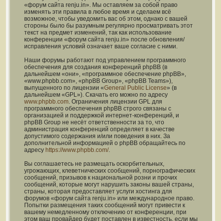
«форум сайта renju.in». Мы оставляем за собой право
изменять эти правила в любое время и сделаем всё
возможное, чтобы уведомить вас об этом, однако с вашей
стороны было бы разумным регулярно просматривать этот
текст на предмет изменений, так как использование
конференции «форум сайта renju.in» после обновления/
исправления условий означает ваше согласие с ними.
Наши форумы работают под управлением программного
обеспечения для создания конференций phpBB (в
дальнейшем «они», «программное обеспечение phpBB»,
«www.phpbb.com», «phpBB Group», «phpBB Teams»),
выпущенного по лицензии «
General Public License
» (в
дальнейшем «GPL»). Скачать его можно по адресу
www.phpbb.com
. Ограничения лицензии GPL для
программного обеспечения phpBB строго связаны с
организацией и поддержкой интернет-конференций, и
phpBB Group не несёт ответственности за то, что
администрация конференций определяет в качестве
допустимого содержания и/или поведения в них. За
дополнительной информацией о phpBB обращайтесь по
адресу
https://www.phpbb.com/
.
Вы соглашаетесь не размещать оскорбительных,
угрожающих, клеветнических сообщений, порнографических
сообщений, призывов к национальной розни и прочих
сообщений, которые могут нарушить законы вашей страны,
страны, которая предоставляет услуги хостинга для
форумов «форум сайта renju.in» или международное право.
Попытки размещения таких сообщений могут привести к
вашему немедленному отключению от конференции, при
этом ваш провайдер будет поставлен в известность, если мы