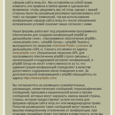
«форум сайта renju.in». Мы оставляем за собой право
изменять эти правила в любое время и сделаем всё
возможное, чтобы уведомить вас об этом, однако с вашей
стороны было бы разумным регулярно просматривать этот
текст на предмет изменений, так как использование
конференции «форум сайта renju.in» после обновления/
исправления условий означает ваше согласие с ними.
Наши форумы работают под управлением программного
обеспечения для создания конференций phpBB (в
дальнейшем «они», «программное обеспечение phpBB»,
«www.phpbb.com», «phpBB Group», «phpBB Teams»),
выпущенного по лицензии «
General Public License
» (в
дальнейшем «GPL»). Скачать его можно по адресу
www.phpbb.com
. Ограничения лицензии GPL для
программного обеспечения phpBB строго связаны с
организацией и поддержкой интернет-конференций, и
phpBB Group не несёт ответственности за то, что
администрация конференций определяет в качестве
допустимого содержания и/или поведения в них. За
дополнительной информацией о phpBB обращайтесь по
адресу
https://www.phpbb.com/
.
Вы соглашаетесь не размещать оскорбительных,
угрожающих, клеветнических сообщений, порнографических
сообщений, призывов к национальной розни и прочих
сообщений, которые могут нарушить законы вашей страны,
страны, которая предоставляет услуги хостинга для
форумов «форум сайта renju.in» или международное право.
Попытки размещения таких сообщений могут привести к
вашему немедленному отключению от конференции, при
этом ваш провайдер будет поставлен в известность, если мы