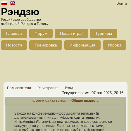
Войти
Рэндзю
Российское сообщество
любителей Рэндзю и Гомоку
Главная
Форум
Новая игра!
Турниры
Новости
Тренировка
Информация
Игроки
Пользователи
Регистрация
Вход
Текущее время: 07 авг 2026, 20:16
форум сайта renju.in - Общие правила
Заходя на конференцию «форум сайта renju.in» (в
дальнейшем «мы», «наш», «форум сайта renju.in»,
«http://renju.in/forum»), вы подтверждаете своё согласие со
следующими условиями. Если вы не согласны с ними,
пожалуйста, не заходите и не пользуйтесь форумами