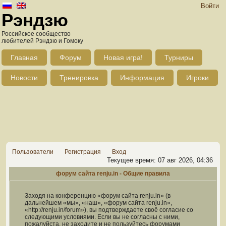
Войти
Рэндзю
Российское сообщество
любителей Рэндзю и Гомоку
Главная
Форум
Новая игра!
Турниры
Новости
Тренировка
Информация
Игроки
Пользователи
Регистрация
Вход
Текущее время: 07 авг 2026, 04:36
форум сайта renju.in - Общие правила
Заходя на конференцию «форум сайта renju.in» (в
дальнейшем «мы», «наш», «форум сайта renju.in»,
«http://renju.in/forum»), вы подтверждаете своё согласие со
следующими условиями. Если вы не согласны с ними,
пожалуйста, не заходите и не пользуйтесь форумами