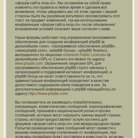
«форум сайта renju.in». Мы оставляем за собой право
изменять эти правила в любое время и сделаем всё
возможное, чтобы уведомить вас об этом, однако с вашей
стороны было бы разумным регулярно просматривать этот
текст на предмет изменений, так как использование
конференции «форум сайта renju.in» после обновления/
исправления условий означает ваше согласие с ними.
Наши форумы работают под управлением программного
обеспечения для создания конференций phpBB (в
дальнейшем «они», «программное обеспечение phpBB»,
«www.phpbb.com», «phpBB Group», «phpBB Teams»),
выпущенного по лицензии «
General Public License
» (в
дальнейшем «GPL»). Скачать его можно по адресу
www.phpbb.com
. Ограничения лицензии GPL для
программного обеспечения phpBB строго связаны с
организацией и поддержкой интернет-конференций, и
phpBB Group не несёт ответственности за то, что
администрация конференций определяет в качестве
допустимого содержания и/или поведения в них. За
дополнительной информацией о phpBB обращайтесь по
адресу
https://www.phpbb.com/
.
Вы соглашаетесь не размещать оскорбительных,
угрожающих, клеветнических сообщений, порнографических
сообщений, призывов к национальной розни и прочих
сообщений, которые могут нарушить законы вашей страны,
страны, которая предоставляет услуги хостинга для
форумов «форум сайта renju.in» или международное право.
Попытки размещения таких сообщений могут привести к
вашему немедленному отключению от конференции, при
этом ваш провайдер будет поставлен в известность, если мы