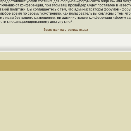
 предоставляет услуги хостинга для форумов «форум сайта renju.in» или ме
ючению от конференции, при этом ваш провайдер будет поставлен в известно
кой политики. Вы соглашаетесь с тем, что администраторы форумов «форум 
 любое время по своему усмотрению. Как пользователь вы согласны с тем, чт
м лицам без вашего разрешения, ни администрация конференции «форум сайт
ести к несанкционированному доступу к ней.
Вернуться на страницу входа