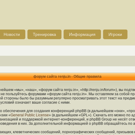
Новости
Тренировка
Информация
Игроки
форум сайта renju.in - Общие правила
ейшем «мы», «наш», «форум сайта renju.in», «http://renju.in/forum»), вы по
и не пользуйтесь форумами «форум сайта renju.in». Мы оставляем за собой п
шей стороны было бы разумным регулярно просматривать этот текст на предм
условий означает ваше согласие с ними.
 обеспечения для создания конференций phpBB (в дальнейшем «они», «про
нзии «
General Public License
» (в дальнейшем «GPL»). Скачать его можно по а
анизацией и поддержкой интернет-конференций, и phpBB Group не несёт отв
 поведения в них. За дополнительной информацией о phpBB обращайтесь по 
ающих, клеветнических сообщений, порнографических сообщений, призывов 