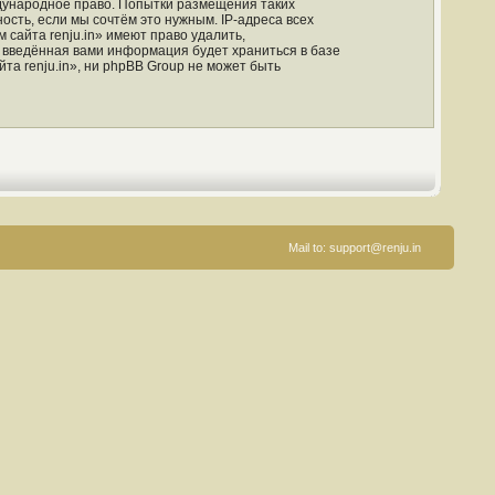
ждународное право. Попытки размещения таких
сть, если мы сочтём это нужным. IP-адреса всех
сайта renju.in» имеют право удалить,
о введённая вами информация будет храниться в базе
а renju.in», ни phpBB Group не может быть
Mail to:
support@renju.in