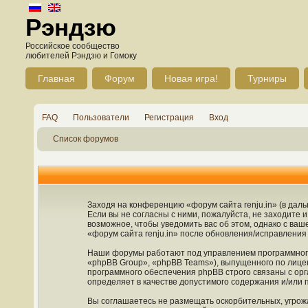
Рэндзю
Российское сообщество
любителей Рэндзю и Гомоку
Главная
Форум
Новая игра!
Турниры
FAQ
Пользователи
Регистрация
Вход
Список форумов
Заходя на конференцию «форум сайта renju.in» (в дальн
Если вы не согласны с ними, пожалуйста, не заходите 
возможное, чтобы уведомить вас об этом, однако с ва
«форум сайта renju.in» после обновления/исправления 
Наши форумы работают под управлением программного
«phpBB Group», «phpBB Teams»), выпущенного по лице
программного обеспечения phpBB строго связаны с орг
определяет в качестве допустимого содержания и/или
Вы соглашаетесь не размещать оскорбительных, угрож