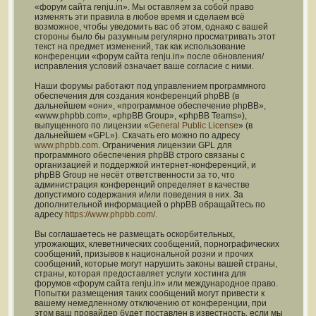
«форум сайта renju.in». Мы оставляем за собой право
изменять эти правила в любое время и сделаем всё
возможное, чтобы уведомить вас об этом, однако с вашей
стороны было бы разумным регулярно просматривать этот
текст на предмет изменений, так как использование
конференции «форум сайта renju.in» после обновления/
исправления условий означает ваше согласие с ними.
Наши форумы работают под управлением программного
обеспечения для создания конференций phpBB (в
дальнейшем «они», «программное обеспечение phpBB»,
«www.phpbb.com», «phpBB Group», «phpBB Teams»),
выпущенного по лицензии «
General Public License
» (в
дальнейшем «GPL»). Скачать его можно по адресу
www.phpbb.com
. Ограничения лицензии GPL для
программного обеспечения phpBB строго связаны с
организацией и поддержкой интернет-конференций, и
phpBB Group не несёт ответственности за то, что
администрация конференций определяет в качестве
допустимого содержания и/или поведения в них. За
дополнительной информацией о phpBB обращайтесь по
адресу
https://www.phpbb.com/
.
Вы соглашаетесь не размещать оскорбительных,
угрожающих, клеветнических сообщений, порнографических
сообщений, призывов к национальной розни и прочих
сообщений, которые могут нарушить законы вашей страны,
страны, которая предоставляет услуги хостинга для
форумов «форум сайта renju.in» или международное право.
Попытки размещения таких сообщений могут привести к
вашему немедленному отключению от конференции, при
этом ваш провайдер будет поставлен в известность, если мы