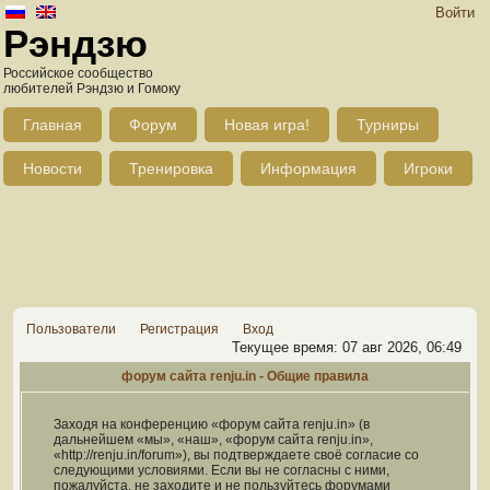
Войти
Рэндзю
Российское сообщество
любителей Рэндзю и Гомоку
Главная
Форум
Новая игра!
Турниры
Новости
Тренировка
Информация
Игроки
Пользователи
Регистрация
Вход
Текущее время: 07 авг 2026, 06:49
форум сайта renju.in - Общие правила
Заходя на конференцию «форум сайта renju.in» (в
дальнейшем «мы», «наш», «форум сайта renju.in»,
«http://renju.in/forum»), вы подтверждаете своё согласие со
следующими условиями. Если вы не согласны с ними,
пожалуйста, не заходите и не пользуйтесь форумами