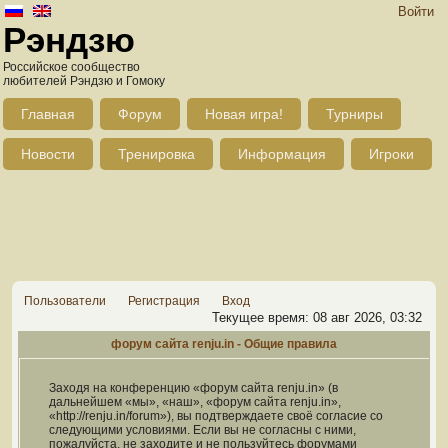
Войти
Рэндзю
Российское сообщество
любителей Рэндзю и Гомоку
Главная
Форум
Новая игра!
Турниры
Новости
Тренировка
Информация
Игроки
Пользователи
Регистрация
Вход
Текущее время: 08 авг 2026, 03:32
форум сайта renju.in - Общие правила
Заходя на конференцию «форум сайта renju.in» (в
дальнейшем «мы», «наш», «форум сайта renju.in»,
«http://renju.in/forum»), вы подтверждаете своё согласие со
следующими условиями. Если вы не согласны с ними,
пожалуйста, не заходите и не пользуйтесь форумами