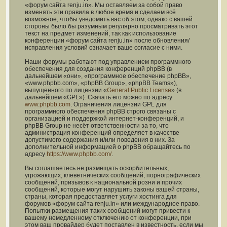
«форум сайта renju.in». Мы оставляем за собой право
изменять эти правила в любое время и сделаем всё
возможное, чтобы уведомить вас об этом, однако с вашей
стороны было бы разумным регулярно просматривать этот
текст на предмет изменений, так как использование
конференции «форум сайта renju.in» после обновления/
исправления условий означает ваше согласие с ними.
Наши форумы работают под управлением программного
обеспечения для создания конференций phpBB (в
дальнейшем «они», «программное обеспечение phpBB»,
«www.phpbb.com», «phpBB Group», «phpBB Teams»),
выпущенного по лицензии «
General Public License
» (в
дальнейшем «GPL»). Скачать его можно по адресу
www.phpbb.com
. Ограничения лицензии GPL для
программного обеспечения phpBB строго связаны с
организацией и поддержкой интернет-конференций, и
phpBB Group не несёт ответственности за то, что
администрация конференций определяет в качестве
допустимого содержания и/или поведения в них. За
дополнительной информацией о phpBB обращайтесь по
адресу
https://www.phpbb.com/
.
Вы соглашаетесь не размещать оскорбительных,
угрожающих, клеветнических сообщений, порнографических
сообщений, призывов к национальной розни и прочих
сообщений, которые могут нарушить законы вашей страны,
страны, которая предоставляет услуги хостинга для
форумов «форум сайта renju.in» или международное право.
Попытки размещения таких сообщений могут привести к
вашему немедленному отключению от конференции, при
этом ваш провайдер будет поставлен в известность, если мы