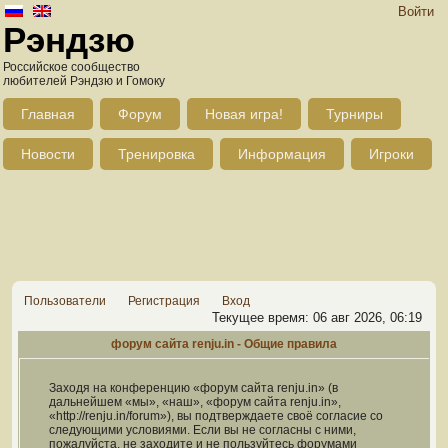
Войти
Рэндзю
Российское сообщество
любителей Рэндзю и Гомоку
Главная
Форум
Новая игра!
Турниры
Новости
Тренировка
Информация
Игроки
Пользователи
Регистрация
Вход
Текущее время: 06 авг 2026, 06:19
форум сайта renju.in - Общие правила
Заходя на конференцию «форум сайта renju.in» (в
дальнейшем «мы», «наш», «форум сайта renju.in»,
«http://renju.in/forum»), вы подтверждаете своё согласие со
следующими условиями. Если вы не согласны с ними,
пожалуйста, не заходите и не пользуйтесь форумами