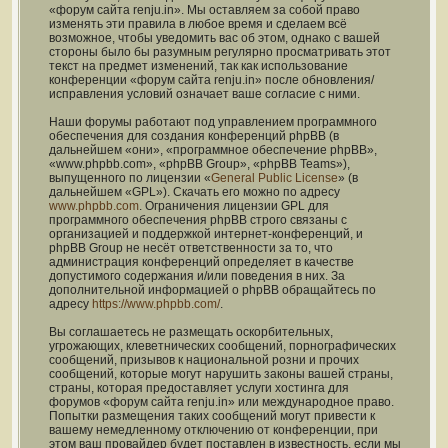
«форум сайта renju.in». Мы оставляем за собой право
изменять эти правила в любое время и сделаем всё
возможное, чтобы уведомить вас об этом, однако с вашей
стороны было бы разумным регулярно просматривать этот
текст на предмет изменений, так как использование
конференции «форум сайта renju.in» после обновления/
исправления условий означает ваше согласие с ними.
Наши форумы работают под управлением программного
обеспечения для создания конференций phpBB (в
дальнейшем «они», «программное обеспечение phpBB»,
«www.phpbb.com», «phpBB Group», «phpBB Teams»),
выпущенного по лицензии «
General Public License
» (в
дальнейшем «GPL»). Скачать его можно по адресу
www.phpbb.com
. Ограничения лицензии GPL для
программного обеспечения phpBB строго связаны с
организацией и поддержкой интернет-конференций, и
phpBB Group не несёт ответственности за то, что
администрация конференций определяет в качестве
допустимого содержания и/или поведения в них. За
дополнительной информацией о phpBB обращайтесь по
адресу
https://www.phpbb.com/
.
Вы соглашаетесь не размещать оскорбительных,
угрожающих, клеветнических сообщений, порнографических
сообщений, призывов к национальной розни и прочих
сообщений, которые могут нарушить законы вашей страны,
страны, которая предоставляет услуги хостинга для
форумов «форум сайта renju.in» или международное право.
Попытки размещения таких сообщений могут привести к
вашему немедленному отключению от конференции, при
этом ваш провайдер будет поставлен в известность, если мы