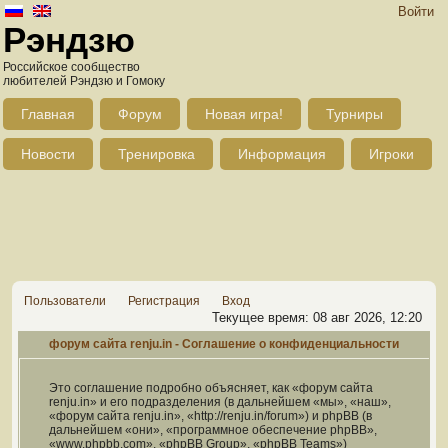
Войти
Рэндзю
Российское сообщество
любителей Рэндзю и Гомоку
Главная
Форум
Новая игра!
Турниры
Новости
Тренировка
Информация
Игроки
Пользователи
Регистрация
Вход
Текущее время: 08 авг 2026, 12:20
форум сайта renju.in - Соглашение о конфиденциальности
Это соглашение подробно объясняет, как «форум сайта
renju.in» и его подразделения (в дальнейшем «мы», «наш»,
«форум сайта renju.in», «http://renju.in/forum») и phpBB (в
дальнейшем «они», «программное обеспечение phpBB»,
«www.phpbb.com», «phpBB Group», «phpBB Teams»)