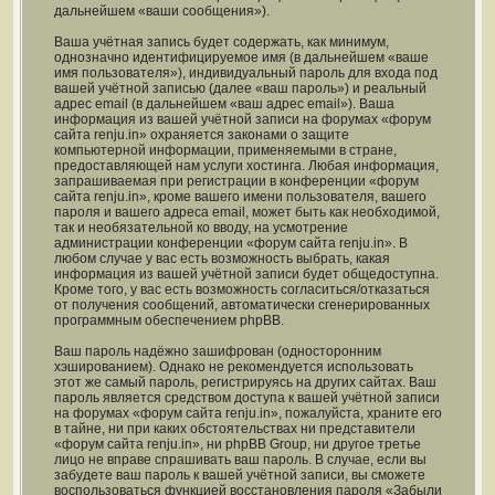
дальнейшем «ваши сообщения»).
Ваша учётная запись будет содержать, как минимум,
однозначно идентифицируемое имя (в дальнейшем «ваше
имя пользователя»), индивидуальный пароль для входа под
вашей учётной записью (далее «ваш пароль») и реальный
адрес email (в дальнейшем «ваш адрес email»). Ваша
информация из вашей учётной записи на форумах «форум
сайта renju.in» охраняется законами о защите
компьютерной информации, применяемыми в стране,
предоставляющей нам услуги хостинга. Любая информация,
запрашиваемая при регистрации в конференции «форум
сайта renju.in», кроме вашего имени пользователя, вашего
пароля и вашего адреса email, может быть как необходимой,
так и необязательной ко вводу, на усмотрение
администрации конференции «форум сайта renju.in». В
любом случае у вас есть возможность выбрать, какая
информация из вашей учётной записи будет общедоступна.
Кроме того, у вас есть возможность согласиться/отказаться
от получения сообщений, автоматически сгенерированных
программным обеспечением phpBB.
Ваш пароль надёжно зашифрован (односторонним
хэшированием). Однако не рекомендуется использовать
этот же самый пароль, регистрируясь на других сайтах. Ваш
пароль является средством доступа к вашей учётной записи
на форумах «форум сайта renju.in», пожалуйста, храните его
в тайне, ни при каких обстоятельствах ни представители
«форум сайта renju.in», ни phpBB Group, ни другое третье
лицо не вправе спрашивать ваш пароль. В случае, если вы
забудете ваш пароль к вашей учётной записи, вы сможете
воспользоваться функцией восстановления пароля «Забыли