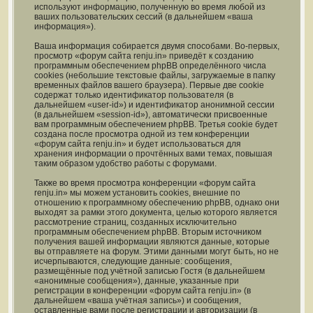
используют информацию, полученную во время любой из
ваших пользовательских сессий (в дальнейшем «ваша
информация»).
Ваша информация собирается двумя способами. Во-первых,
просмотр «форум сайта renju.in» приведёт к созданию
программным обеспечением phpBB определённого числа
cookies (небольшие текстовые файлы, загружаемые в папку
временных файлов вашего браузера). Первые две cookie
содержат только идентификатор пользователя (в
дальнейшем «user-id») и идентификатор анонимной сессии
(в дальнейшем «session-id»), автоматически присвоенные
вам программным обеспечением phpBB. Третья cookie будет
создана после просмотра одной из тем конференции
«форум сайта renju.in» и будет использоваться для
хранения информации о прочтённых вами темах, повышая
таким образом удобство работы с форумами.
Также во время просмотра конференции «форум сайта
renju.in» мы можем установить cookies, внешние по
отношению к программному обеспечению phpBB, однако они
выходят за рамки этого документа, целью которого является
рассмотрение страниц, созданных исключительно
программным обеспечением phpBB. Вторым источником
получения вашей информации являются данные, которые
вы отправляете на форум. Этими данными могут быть, но не
исчерпываются, следующие данные: сообщения,
размещённые под учётной записью Гостя (в дальнейшем
«анонимные сообщения»), данные, указанные при
регистрации в конференции «форум сайта renju.in» (в
дальнейшем «ваша учётная запись») и сообщения,
оставленные вами после регистрации и авторизации (в