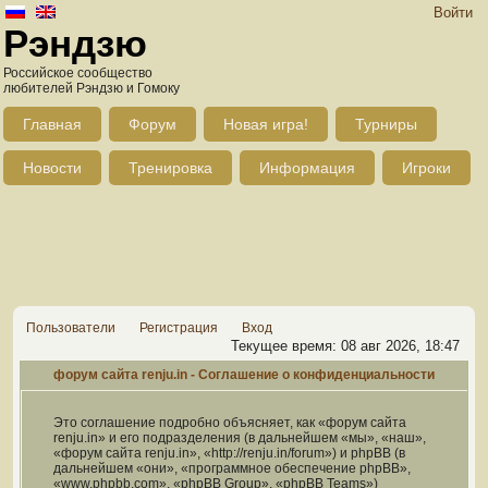
Войти
Рэндзю
Российское сообщество
любителей Рэндзю и Гомоку
Главная
Форум
Новая игра!
Турниры
Новости
Тренировка
Информация
Игроки
Пользователи
Регистрация
Вход
Текущее время: 08 авг 2026, 18:47
форум сайта renju.in - Соглашение о конфиденциальности
Это соглашение подробно объясняет, как «форум сайта
renju.in» и его подразделения (в дальнейшем «мы», «наш»,
«форум сайта renju.in», «http://renju.in/forum») и phpBB (в
дальнейшем «они», «программное обеспечение phpBB»,
«www.phpbb.com», «phpBB Group», «phpBB Teams»)