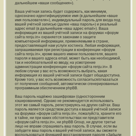
дальнейшем «ваши сообщения»).
Ваша учётная запись будет содержать, как минимум,
однозначно идентифицируемое имя (в дальнейшем «ваше
имя пользователя»), индивидуальный пароль для входа под
вашей учётной записью (далее «ваш пароль») и реальный
адрес email (в дальнейшем «ваш адрес email»). Ваша
информация из вашей учётной записи на форумах «форум
сайта renju.in» охраняется законами о защите
компьютерной информации, применяемыми в стране,
предоставляющей нам услуги хостинга. Любая информация,
запрашиваемая при регистрации в конференции «форум
сайта renju.in», кроме вашего имени пользователя, вашего
пароля и вашего адреса email, может быть как необходимой,
так и необязательной ко вводу, на усмотрение
администрации конференции «форум сайта renju.in». В
любом случае у вас есть возможность выбрать, какая
информация из вашей учётной записи будет общедоступна.
Кроме того, у вас есть возможность согласиться/отказаться
от получения сообщений, автоматически сгенерированных
программным обеспечением phpBB.
Ваш пароль надёжно зашифрован (односторонним
хэшированием). Однако не рекомендуется использовать
этот же самый пароль, регистрируясь на других сайтах. Ваш
пароль является средством доступа к вашей учётной записи
на форумах «форум сайта renju.in», пожалуйста, храните его
в тайне, ни при каких обстоятельствах ни представители
«форум сайта renju.in», ни phpBB Group, ни другое третье
лицо не вправе спрашивать ваш пароль. В случае, если вы
забудете ваш пароль к вашей учётной записи, вы сможете
воспользоваться функцией восстановления пароля «Забыли