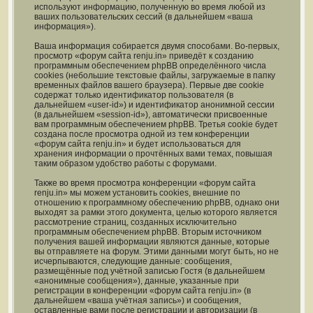
используют информацию, полученную во время любой из
ваших пользовательских сессий (в дальнейшем «ваша
информация»).
Ваша информация собирается двумя способами. Во-первых,
просмотр «форум сайта renju.in» приведёт к созданию
программным обеспечением phpBB определённого числа
cookies (небольшие текстовые файлы, загружаемые в папку
временных файлов вашего браузера). Первые две cookie
содержат только идентификатор пользователя (в
дальнейшем «user-id») и идентификатор анонимной сессии
(в дальнейшем «session-id»), автоматически присвоенные
вам программным обеспечением phpBB. Третья cookie будет
создана после просмотра одной из тем конференции
«форум сайта renju.in» и будет использоваться для
хранения информации о прочтённых вами темах, повышая
таким образом удобство работы с форумами.
Также во время просмотра конференции «форум сайта
renju.in» мы можем установить cookies, внешние по
отношению к программному обеспечению phpBB, однако они
выходят за рамки этого документа, целью которого является
рассмотрение страниц, созданных исключительно
программным обеспечением phpBB. Вторым источником
получения вашей информации являются данные, которые
вы отправляете на форум. Этими данными могут быть, но не
исчерпываются, следующие данные: сообщения,
размещённые под учётной записью Гостя (в дальнейшем
«анонимные сообщения»), данные, указанные при
регистрации в конференции «форум сайта renju.in» (в
дальнейшем «ваша учётная запись») и сообщения,
оставленные вами после регистрации и авторизации (в