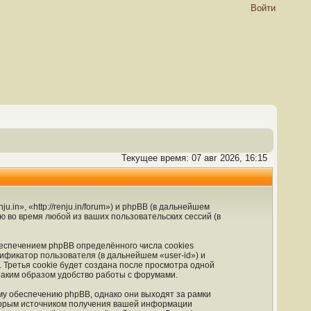
Войти
Текущее время: 07 авг 2026, 16:15
in», «http://renju.in/forum») и phpBB (в дальнейшем
во время любой из ваших пользовательских сессий (в
еспечением phpBB определённого числа cookies
ификатор пользователя (в дальнейшем «user-id») и
Третья cookie будет создана после просмотра одной
таким образом удобство работы с форумами.
му обеспечению phpBB, однако они выходят за рамки
Вторым источником получения вашей информации