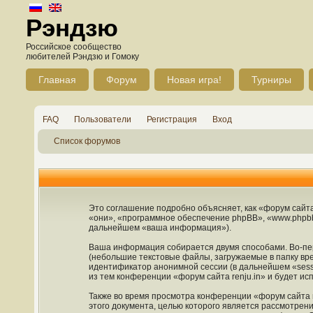
Рэндзю
Российское сообщество
любителей Рэндзю и Гомоку
Главная
Форум
Новая игра!
Турниры
FAQ
Пользователи
Регистрация
Вход
Список форумов
Это соглашение подробно объясняет, как «форум сайта r
«они», «программное обеспечение phpBB», «www.phpbb
дальнейшем «ваша информация»).
Ваша информация собирается двумя способами. Во-пер
(небольшие текстовые файлы, загружаемые в папку вре
идентификатор анонимной сессии (в дальнейшем «sess
из тем конференции «форум сайта renju.in» и будет и
Также во время просмотра конференции «форум сайта r
этого документа, целью которого является рассмотре