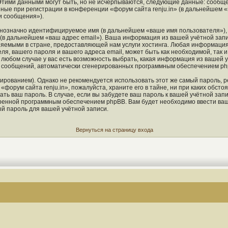
Этими данными могут быть, но не исчерпываются, следующие данные: сообще
ые при регистрации в конференции «форум сайта renju.in» (в дальнейшем «
и сообщения»).
однозначно идентифицируемое имя (в дальнейшем «ваше имя пользователя»),
 (в дальнейшем «ваш адрес email»). Ваша информация из вашей учётной запи
яемыми в стране, предоставляющей нам услуги хостинга. Любая информация
ля, вашего пароля и вашего адреса email, может быть как необходимой, так 
любом случае у вас есть возможность выбрать, какая информация из вашей у
ия сообщений, автоматически сгенерированных программным обеспечением ph
ованием). Однако не рекомендуется использовать этот же самый пароль, ре
форум сайта renju.in», пожалуйста, храните его в тайне, ни при каких обстоя
ать ваш пароль. В случае, если вы забудете ваш пароль к вашей учётной зап
енной программным обеспечением phpBB. Вам будет необходимо ввести ваше 
й пароль для вашей учётной записи.
Вернуться на страницу входа