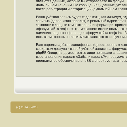
являются данные, которые вы отправляете на форум. 
дальнейшем «анонимные сообщения»), данные, указанн
после регистрации и авторизации (в дальнейшем «ваш
Ваша учётная запись будет содержать, как минимум, 
записью (далее «ваш пароль») и реальный адрес email
законами о защите компьютерной информации, примен
«форум сайта renju.in», кроме вашего имени пользовате
администрации конференции «форум сайта renju.in». В 
есть возможность согласиться/отказаться от получен
Ваш пароль надёжно зашифрован (односторонним хэшир
средством доступа к вашей учётной записи на форумах «
phpBB Group, ни другое третье лицо не вправе спрашив
восстановления пароля «Забыли пароль?», предусмотр
программное обеспечение phpBB сгенерирует вам новы
(c) 2014 - 2023