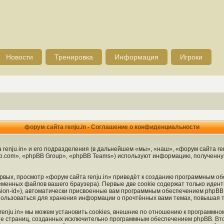
Новости
Тренировка
Информация
Игроки
форум сайта renju.in - Соглашение о конфиденциальности
enju.in» и его подразделения (в дальнейшем «мы», «наш», «форум сайта renju.
.com», «phpBB Group», «phpBB Teams») используют информацию, полученную 
вых, просмотр «форум сайта renju.in» приведёт к созданию программным об
менных файлов вашего браузера). Первые две cookie содержат только идент
ion-id»), автоматически присвоенные вам программным обеспечением phpBB. 
спользоваться для хранения информации о прочтённых вами темах, повышая 
enju.in» мы можем установить cookies, внешние по отношению к программно
ние страниц, созданных исключительно программным обеспечением phpBB. 