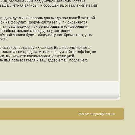
ния, размещённые под учётной записью Гостя (в
ваша учётная запись») и сообщения, оставленные вами
 индивидуальный пароль для входа под вашей учётной
си на форумах «форум сайта renju.in» охраняется
, запрашиваемая при регистрации в конференции
и необязательной ко вводу, на усмотрение
чётной записи будет общедоступна. Кроме того, у вас
pBB.
гистрируясь на других сайтах. Ваш пароль является
тельствах ни представители «форум сайта renju.in», ни
иси, вы сможете воспользоваться функцией
имя пользователя и ваш адрес email, после чего
Mail to:
support@renju.in