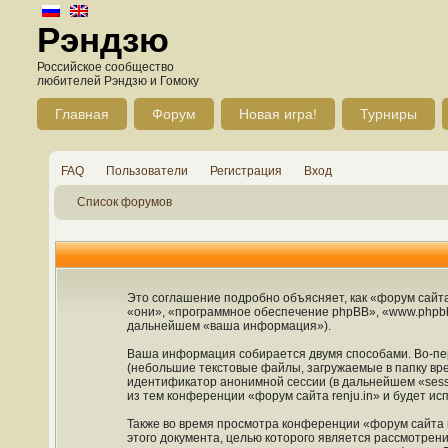
Рэндзю
Российское сообщество
любителей Рэндзю и Гомоку
Главная
Форум
Новая игра!
Турниры
FAQ
Пользователи
Регистрация
Вход
Список форумов
Это соглашение подробно объясняет, как «форум сайта r
«они», «программное обеспечение phpBB», «www.phpbb
дальнейшем «ваша информация»).
Ваша информация собирается двумя способами. Во-пер
(небольшие текстовые файлы, загружаемые в папку вре
идентификатор анонимной сессии (в дальнейшем «sess
из тем конференции «форум сайта renju.in» и будет и
Также во время просмотра конференции «форум сайта r
этого документа, целью которого является рассмотре