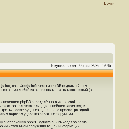
Войти
Текущее время: 06 авг 2026, 19:46
in», «http://renju.in/forum») и phpBB (в дальнейшем
во время любой из ваших пользовательских сессий (в
еспечением phpBB определённого числа cookies
ификатор пользователя (в дальнейшем «user-id») и
Третья cookie будет создана после просмотра одной
таким образом удобство работы с форумами.
му обеспечению phpBB, однако они выходят за рамки
Вторым источником получения вашей информации