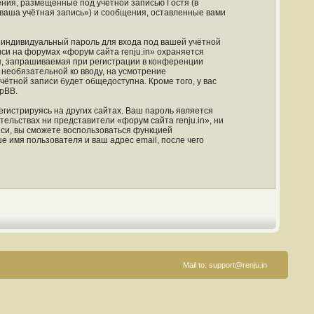
ния, размещённые под учётной записью Гостя (в
ваша учётная запись») и сообщения, оставленные вами
 индивидуальный пароль для входа под вашей учётной
си на форумах «форум сайта renju.in» охраняется
, запрашиваемая при регистрации в конференции
и необязательной ко вводу, на усмотрение
чётной записи будет общедоступна. Кроме того, у вас
pBB.
гистрируясь на других сайтах. Ваш пароль является
тельствах ни представители «форум сайта renju.in», ни
иси, вы сможете воспользоваться функцией
имя пользователя и ваш адрес email, после чего
Mail to:
support@renju.in