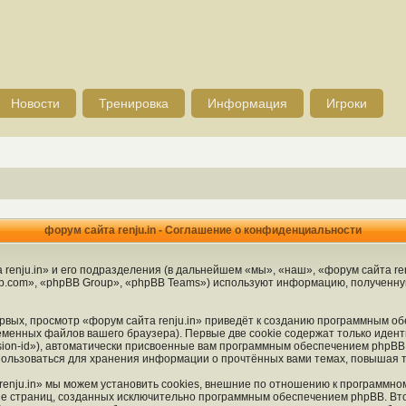
Новости
Тренировка
Информация
Игроки
форум сайта renju.in - Соглашение о конфиденциальности
enju.in» и его подразделения (в дальнейшем «мы», «наш», «форум сайта renju.
.com», «phpBB Group», «phpBB Teams») используют информацию, полученную 
вых, просмотр «форум сайта renju.in» приведёт к созданию программным об
менных файлов вашего браузера). Первые две cookie содержат только идент
ion-id»), автоматически присвоенные вам программным обеспечением phpBB. 
спользоваться для хранения информации о прочтённых вами темах, повышая 
enju.in» мы можем установить cookies, внешние по отношению к программно
ние страниц, созданных исключительно программным обеспечением phpBB. 