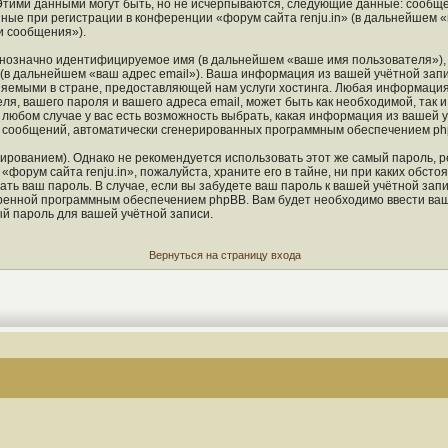
Этими данными могут быть, но не исчерпываются, следующие данные: сообще
ые при регистрации в конференции «форум сайта renju.in» (в дальнейшем «
и сообщения»).
однозначно идентифицируемое имя (в дальнейшем «ваше имя пользователя»),
 (в дальнейшем «ваш адрес email»). Ваша информация из вашей учётной запи
яемыми в стране, предоставляющей нам услуги хостинга. Любая информация
ля, вашего пароля и вашего адреса email, может быть как необходимой, так 
любом случае у вас есть возможность выбрать, какая информация из вашей у
ия сообщений, автоматически сгенерированных программным обеспечением ph
ованием). Однако не рекомендуется использовать этот же самый пароль, ре
форум сайта renju.in», пожалуйста, храните его в тайне, ни при каких обстоя
ать ваш пароль. В случае, если вы забудете ваш пароль к вашей учётной зап
енной программным обеспечением phpBB. Вам будет необходимо ввести ваше 
й пароль для вашей учётной записи.
Вернуться на страницу входа