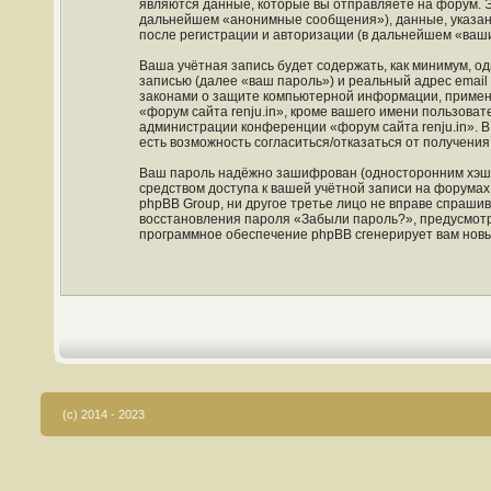
являются данные, которые вы отправляете на форум. 
дальнейшем «анонимные сообщения»), данные, указанн
после регистрации и авторизации (в дальнейшем «ваш
Ваша учётная запись будет содержать, как минимум, 
записью (далее «ваш пароль») и реальный адрес email
законами о защите компьютерной информации, примен
«форум сайта renju.in», кроме вашего имени пользовате
администрации конференции «форум сайта renju.in». В 
есть возможность согласиться/отказаться от получен
Ваш пароль надёжно зашифрован (односторонним хэшир
средством доступа к вашей учётной записи на форумах «
phpBB Group, ни другое третье лицо не вправе спрашив
восстановления пароля «Забыли пароль?», предусмотр
программное обеспечение phpBB сгенерирует вам новы
(c) 2014 - 2023