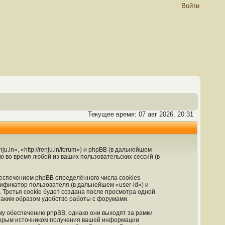
Войти
Текущее время: 07 авг 2026, 20:31
in», «http://renju.in/forum») и phpBB (в дальнейшем
во время любой из ваших пользовательских сессий (в
еспечением phpBB определённого числа cookies
ификатор пользователя (в дальнейшем «user-id») и
Третья cookie будет создана после просмотра одной
таким образом удобство работы с форумами.
му обеспечению phpBB, однако они выходят за рамки
Вторым источником получения вашей информации