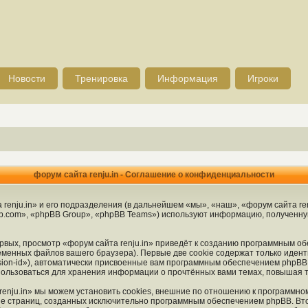
Новости
Тренировка
Информация
Игроки
форум сайта renju.in - Соглашение о конфиденциальности
enju.in» и его подразделения (в дальнейшем «мы», «наш», «форум сайта renju.
.com», «phpBB Group», «phpBB Teams») используют информацию, полученную 
вых, просмотр «форум сайта renju.in» приведёт к созданию программным об
менных файлов вашего браузера). Первые две cookie содержат только идент
ion-id»), автоматически присвоенные вам программным обеспечением phpBB. 
спользоваться для хранения информации о прочтённых вами темах, повышая 
enju.in» мы можем установить cookies, внешние по отношению к программно
ние страниц, созданных исключительно программным обеспечением phpBB. 