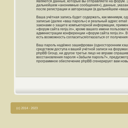
являются данные, которые вы отправляете на форум. 
дальнейшем «анонимные сообщения»), данные, указанн
после регистрации и авторизации (в дальнейшем «ваш
Ваша учётная запись будет содержать, как минимум, 
записью (далее «ваш пароль») и реальный адрес email
законами о защите компьютерной информации, примен
«форум сайта renju.in», кроме вашего имени пользовате
администрации конференции «форум сайта renju.in». В 
есть возможность согласиться/отказаться от получен
Ваш пароль надёжно зашифрован (односторонним хэшир
средством доступа к вашей учётной записи на форумах «
phpBB Group, ни другое третье лицо не вправе спрашив
восстановления пароля «Забыли пароль?», предусмотр
программное обеспечение phpBB сгенерирует вам новы
(c) 2014 - 2023