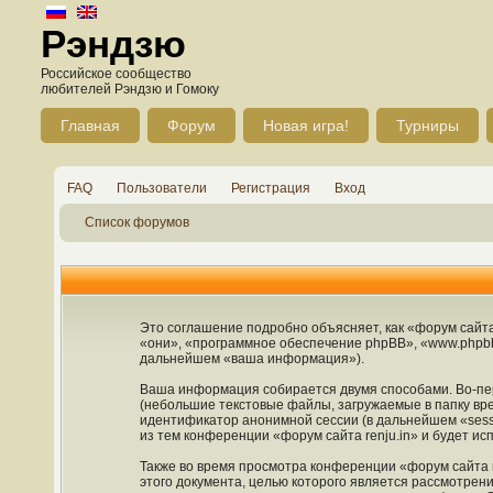
Рэндзю
Российское сообщество
любителей Рэндзю и Гомоку
Главная
Форум
Новая игра!
Турниры
FAQ
Пользователи
Регистрация
Вход
Список форумов
Это соглашение подробно объясняет, как «форум сайта r
«они», «программное обеспечение phpBB», «www.phpbb
дальнейшем «ваша информация»).
Ваша информация собирается двумя способами. Во-пер
(небольшие текстовые файлы, загружаемые в папку вре
идентификатор анонимной сессии (в дальнейшем «sess
из тем конференции «форум сайта renju.in» и будет и
Также во время просмотра конференции «форум сайта r
этого документа, целью которого является рассмотре