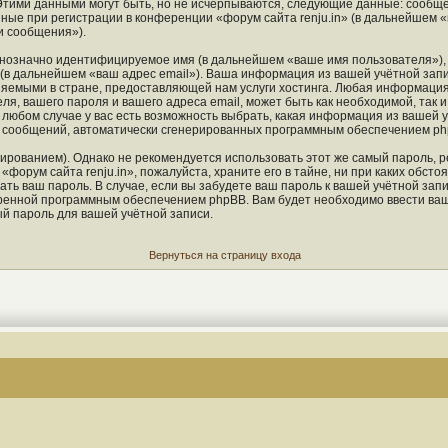
Этими данными могут быть, но не исчерпываются, следующие данные: сообще
ые при регистрации в конференции «форум сайта renju.in» (в дальнейшем «
и сообщения»).
однозначно идентифицируемое имя (в дальнейшем «ваше имя пользователя»),
 (в дальнейшем «ваш адрес email»). Ваша информация из вашей учётной запи
яемыми в стране, предоставляющей нам услуги хостинга. Любая информация
ля, вашего пароля и вашего адреса email, может быть как необходимой, так 
любом случае у вас есть возможность выбрать, какая информация из вашей у
ия сообщений, автоматически сгенерированных программным обеспечением ph
ованием). Однако не рекомендуется использовать этот же самый пароль, ре
форум сайта renju.in», пожалуйста, храните его в тайне, ни при каких обстоя
ать ваш пароль. В случае, если вы забудете ваш пароль к вашей учётной зап
енной программным обеспечением phpBB. Вам будет необходимо ввести ваше 
й пароль для вашей учётной записи.
Вернуться на страницу входа