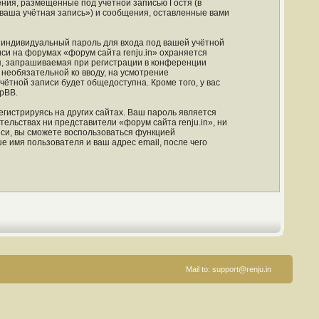
ния, размещённые под учётной записью Гостя (в
ваша учётная запись») и сообщения, оставленные вами
 индивидуальный пароль для входа под вашей учётной
си на форумах «форум сайта renju.in» охраняется
, запрашиваемая при регистрации в конференции
и необязательной ко вводу, на усмотрение
чётной записи будет общедоступна. Кроме того, у вас
pBB.
гистрируясь на других сайтах. Ваш пароль является
тельствах ни представители «форум сайта renju.in», ни
иси, вы сможете воспользоваться функцией
имя пользователя и ваш адрес email, после чего
Mail to:
support@renju.in