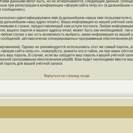
Этими данными могут быть, но не исчерпываются, следующие данные: сообще
ые при регистрации в конференции «форум сайта renju.in» (в дальнейшем «
и сообщения»).
однозначно идентифицируемое имя (в дальнейшем «ваше имя пользователя»),
 (в дальнейшем «ваш адрес email»). Ваша информация из вашей учётной запи
яемыми в стране, предоставляющей нам услуги хостинга. Любая информация
ля, вашего пароля и вашего адреса email, может быть как необходимой, так 
любом случае у вас есть возможность выбрать, какая информация из вашей у
ия сообщений, автоматически сгенерированных программным обеспечением ph
ованием). Однако не рекомендуется использовать этот же самый пароль, ре
форум сайта renju.in», пожалуйста, храните его в тайне, ни при каких обстоя
ать ваш пароль. В случае, если вы забудете ваш пароль к вашей учётной зап
енной программным обеспечением phpBB. Вам будет необходимо ввести ваше 
й пароль для вашей учётной записи.
Вернуться на страницу входа