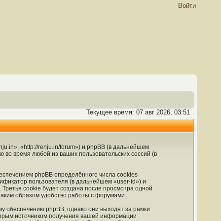
Войти
Текущее время: 07 авг 2026, 03:51
in», «http://renju.in/forum») и phpBB (в дальнейшем
во время любой из ваших пользовательских сессий (в
еспечением phpBB определённого числа cookies
ификатор пользователя (в дальнейшем «user-id») и
Третья cookie будет создана после просмотра одной
таким образом удобство работы с форумами.
му обеспечению phpBB, однако они выходят за рамки
Вторым источником получения вашей информации