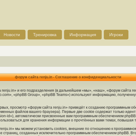
Новости
Тренировка
Информация
Игроки
форум сайта renju.in - Соглашение о конфиденциальности
enju.in» и его подразделения (в дальнейшем «мы», «наш», «форум сайта renju.
.com», «phpBB Group», «phpBB Teams») используют информацию, полученную 
вых, просмотр «форум сайта renju.in» приведёт к созданию программным об
менных файлов вашего браузера). Первые две cookie содержат только идент
ion-id»), автоматически присвоенные вам программным обеспечением phpBB. 
спользоваться для хранения информации о прочтённых вами темах, повышая 
enju.in» мы можем установить cookies, внешние по отношению к программно
ние страниц, созданных исключительно программным обеспечением phpBB. 