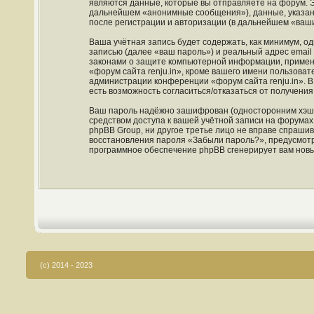
являются данные, которые вы отправляете на форум. 
дальнейшем «анонимные сообщения»), данные, указанн
после регистрации и авторизации (в дальнейшем «ваш
Ваша учётная запись будет содержать, как минимум, 
записью (далее «ваш пароль») и реальный адрес email
законами о защите компьютерной информации, примен
«форум сайта renju.in», кроме вашего имени пользовате
администрации конференции «форум сайта renju.in». В 
есть возможность согласиться/отказаться от получен
Ваш пароль надёжно зашифрован (односторонним хэшир
средством доступа к вашей учётной записи на форумах «
phpBB Group, ни другое третье лицо не вправе спрашив
восстановления пароля «Забыли пароль?», предусмотр
программное обеспечение phpBB сгенерирует вам новы
(c) 2014 - 2023