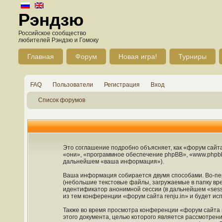
Рэндзю
Российское сообщество
любителей Рэндзю и Гомоку
Главная
Форум
Новая игра!
Турниры
FAQ
Пользователи
Регистрация
Вход
Список форумов
Это соглашение подробно объясняет, как «форум сайта r
«они», «программное обеспечение phpBB», «www.phpbb
дальнейшем «ваша информация»).
Ваша информация собирается двумя способами. Во-пер
(небольшие текстовые файлы, загружаемые в папку вре
идентификатор анонимной сессии (в дальнейшем «sess
из тем конференции «форум сайта renju.in» и будет и
Также во время просмотра конференции «форум сайта r
этого документа, целью которого является рассмотре