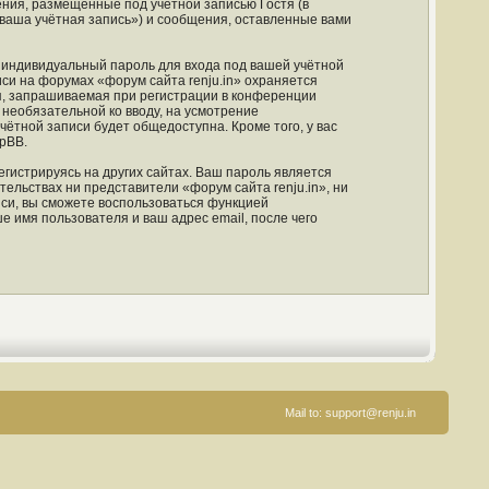
ния, размещённые под учётной записью Гостя (в
ваша учётная запись») и сообщения, оставленные вами
 индивидуальный пароль для входа под вашей учётной
си на форумах «форум сайта renju.in» охраняется
, запрашиваемая при регистрации в конференции
и необязательной ко вводу, на усмотрение
чётной записи будет общедоступна. Кроме того, у вас
pBB.
гистрируясь на других сайтах. Ваш пароль является
тельствах ни представители «форум сайта renju.in», ни
иси, вы сможете воспользоваться функцией
имя пользователя и ваш адрес email, после чего
Mail to:
support@renju.in