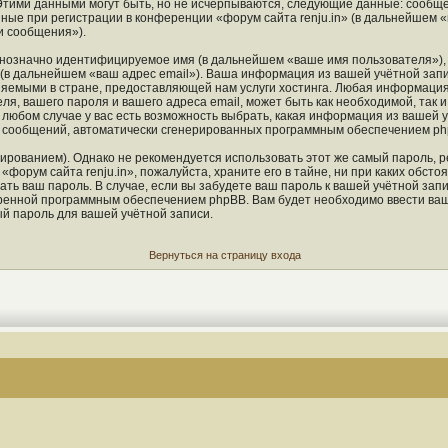
Этими данными могут быть, но не исчерпываются, следующие данные: сообще
ые при регистрации в конференции «форум сайта renju.in» (в дальнейшем «
и сообщения»).
однозначно идентифицируемое имя (в дальнейшем «ваше имя пользователя»),
 (в дальнейшем «ваш адрес email»). Ваша информация из вашей учётной запи
яемыми в стране, предоставляющей нам услуги хостинга. Любая информация
ля, вашего пароля и вашего адреса email, может быть как необходимой, так 
любом случае у вас есть возможность выбрать, какая информация из вашей у
ия сообщений, автоматически сгенерированных программным обеспечением ph
ованием). Однако не рекомендуется использовать этот же самый пароль, ре
форум сайта renju.in», пожалуйста, храните его в тайне, ни при каких обстоя
ать ваш пароль. В случае, если вы забудете ваш пароль к вашей учётной зап
енной программным обеспечением phpBB. Вам будет необходимо ввести ваше 
й пароль для вашей учётной записи.
Вернуться на страницу входа