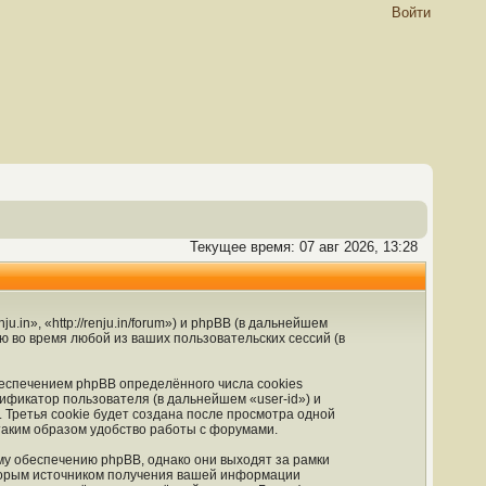
Войти
Текущее время: 07 авг 2026, 13:28
in», «http://renju.in/forum») и phpBB (в дальнейшем
во время любой из ваших пользовательских сессий (в
еспечением phpBB определённого числа cookies
ификатор пользователя (в дальнейшем «user-id») и
Третья cookie будет создана после просмотра одной
таким образом удобство работы с форумами.
му обеспечению phpBB, однако они выходят за рамки
Вторым источником получения вашей информации