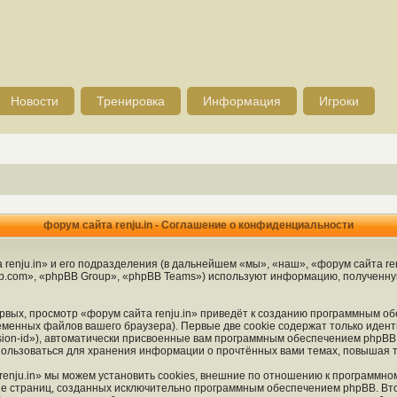
Новости
Тренировка
Информация
Игроки
форум сайта renju.in - Соглашение о конфиденциальности
enju.in» и его подразделения (в дальнейшем «мы», «наш», «форум сайта renju.
.com», «phpBB Group», «phpBB Teams») используют информацию, полученную 
вых, просмотр «форум сайта renju.in» приведёт к созданию программным об
менных файлов вашего браузера). Первые две cookie содержат только идент
ion-id»), автоматически присвоенные вам программным обеспечением phpBB. 
спользоваться для хранения информации о прочтённых вами темах, повышая 
enju.in» мы можем установить cookies, внешние по отношению к программно
ние страниц, созданных исключительно программным обеспечением phpBB. 