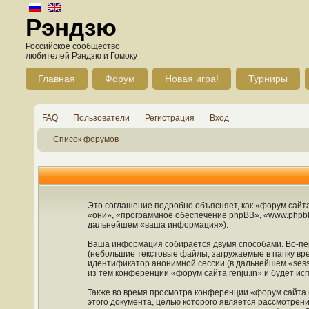
Рэндзю
Российское сообщество
любителей Рэндзю и Гомоку
Главная
Форум
Новая игра!
Турниры
FAQ
Пользователи
Регистрация
Вход
Список форумов
Это соглашение подробно объясняет, как «форум сайта r
«они», «программное обеспечение phpBB», «www.phpbb
дальнейшем «ваша информация»).
Ваша информация собирается двумя способами. Во-пер
(небольшие текстовые файлы, загружаемые в папку вре
идентификатор анонимной сессии (в дальнейшем «sess
из тем конференции «форум сайта renju.in» и будет и
Также во время просмотра конференции «форум сайта r
этого документа, целью которого является рассмотре