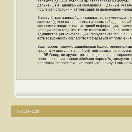
являются данные, которые вы отправляете на форум. 
дальнейшем «анонимные сообщения»), данные, указанн
после регистрации и авторизации (в дальнейшем «ваш
Ваша учётная запись будет содержать, как минимум, 
записью (далее «ваш пароль») и реальный адрес email
законами о защите компьютерной информации, примен
«форум сайта renju.in», кроме вашего имени пользовате
администрации конференции «форум сайта renju.in». В 
есть возможность согласиться/отказаться от получен
Ваш пароль надёжно зашифрован (односторонним хэшир
средством доступа к вашей учётной записи на форумах «
phpBB Group, ни другое третье лицо не вправе спрашив
восстановления пароля «Забыли пароль?», предусмотр
программное обеспечение phpBB сгенерирует вам новы
(c) 2014 - 2023