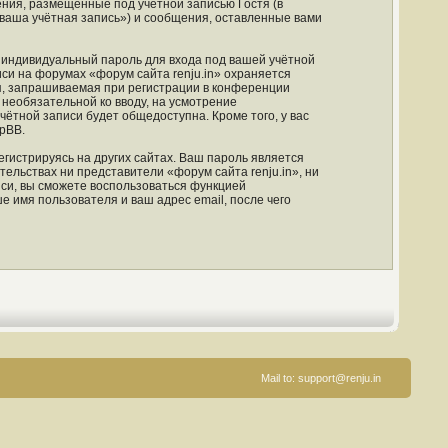
ния, размещённые под учётной записью Гостя (в
ваша учётная запись») и сообщения, оставленные вами
 индивидуальный пароль для входа под вашей учётной
си на форумах «форум сайта renju.in» охраняется
, запрашиваемая при регистрации в конференции
и необязательной ко вводу, на усмотрение
чётной записи будет общедоступна. Кроме того, у вас
pBB.
гистрируясь на других сайтах. Ваш пароль является
тельствах ни представители «форум сайта renju.in», ни
иси, вы сможете воспользоваться функцией
имя пользователя и ваш адрес email, после чего
Mail to:
support@renju.in