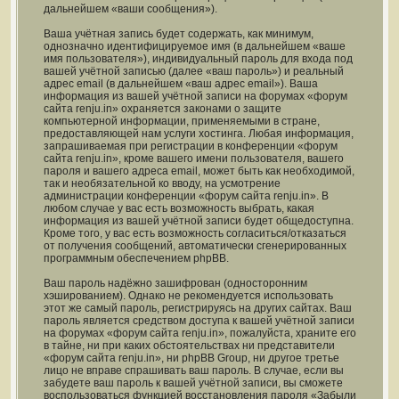
дальнейшем «ваши сообщения»).
Ваша учётная запись будет содержать, как минимум,
однозначно идентифицируемое имя (в дальнейшем «ваше
имя пользователя»), индивидуальный пароль для входа под
вашей учётной записью (далее «ваш пароль») и реальный
адрес email (в дальнейшем «ваш адрес email»). Ваша
информация из вашей учётной записи на форумах «форум
сайта renju.in» охраняется законами о защите
компьютерной информации, применяемыми в стране,
предоставляющей нам услуги хостинга. Любая информация,
запрашиваемая при регистрации в конференции «форум
сайта renju.in», кроме вашего имени пользователя, вашего
пароля и вашего адреса email, может быть как необходимой,
так и необязательной ко вводу, на усмотрение
администрации конференции «форум сайта renju.in». В
любом случае у вас есть возможность выбрать, какая
информация из вашей учётной записи будет общедоступна.
Кроме того, у вас есть возможность согласиться/отказаться
от получения сообщений, автоматически сгенерированных
программным обеспечением phpBB.
Ваш пароль надёжно зашифрован (односторонним
хэшированием). Однако не рекомендуется использовать
этот же самый пароль, регистрируясь на других сайтах. Ваш
пароль является средством доступа к вашей учётной записи
на форумах «форум сайта renju.in», пожалуйста, храните его
в тайне, ни при каких обстоятельствах ни представители
«форум сайта renju.in», ни phpBB Group, ни другое третье
лицо не вправе спрашивать ваш пароль. В случае, если вы
забудете ваш пароль к вашей учётной записи, вы сможете
воспользоваться функцией восстановления пароля «Забыли