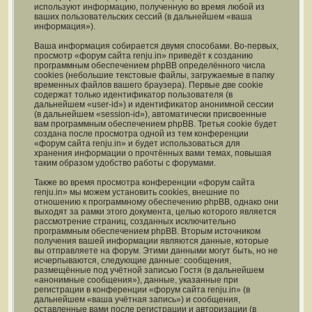
используют информацию, полученную во время любой из
ваших пользовательских сессий (в дальнейшем «ваша
информация»).
Ваша информация собирается двумя способами. Во-первых,
просмотр «форум сайта renju.in» приведёт к созданию
программным обеспечением phpBB определённого числа
cookies (небольшие текстовые файлы, загружаемые в папку
временных файлов вашего браузера). Первые две cookie
содержат только идентификатор пользователя (в
дальнейшем «user-id») и идентификатор анонимной сессии
(в дальнейшем «session-id»), автоматически присвоенные
вам программным обеспечением phpBB. Третья cookie будет
создана после просмотра одной из тем конференции
«форум сайта renju.in» и будет использоваться для
хранения информации о прочтённых вами темах, повышая
таким образом удобство работы с форумами.
Также во время просмотра конференции «форум сайта
renju.in» мы можем установить cookies, внешние по
отношению к программному обеспечению phpBB, однако они
выходят за рамки этого документа, целью которого является
рассмотрение страниц, созданных исключительно
программным обеспечением phpBB. Вторым источником
получения вашей информации являются данные, которые
вы отправляете на форум. Этими данными могут быть, но не
исчерпываются, следующие данные: сообщения,
размещённые под учётной записью Гостя (в дальнейшем
«анонимные сообщения»), данные, указанные при
регистрации в конференции «форум сайта renju.in» (в
дальнейшем «ваша учётная запись») и сообщения,
оставленные вами после регистрации и авторизации (в