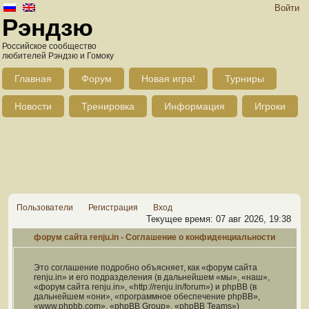
Войти
Рэндзю
Российское сообщество
любителей Рэндзю и Гомоку
Главная
Форум
Новая игра!
Турниры
Новости
Тренировка
Информация
Игроки
Пользователи
Регистрация
Вход
Текущее время: 07 авг 2026, 19:38
форум сайта renju.in - Соглашение о конфиденциальности
Это соглашение подробно объясняет, как «форум сайта
renju.in» и его подразделения (в дальнейшем «мы», «наш»,
«форум сайта renju.in», «http://renju.in/forum») и phpBB (в
дальнейшем «они», «программное обеспечение phpBB»,
«www.phpbb.com», «phpBB Group», «phpBB Teams»)