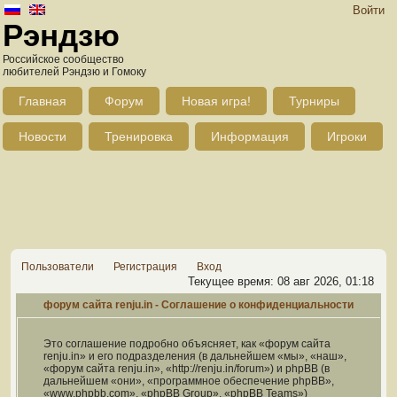
Войти
Рэндзю
Российское сообщество
любителей Рэндзю и Гомоку
Главная
Форум
Новая игра!
Турниры
Новости
Тренировка
Информация
Игроки
Пользователи
Регистрация
Вход
Текущее время: 08 авг 2026, 01:18
форум сайта renju.in - Соглашение о конфиденциальности
Это соглашение подробно объясняет, как «форум сайта
renju.in» и его подразделения (в дальнейшем «мы», «наш»,
«форум сайта renju.in», «http://renju.in/forum») и phpBB (в
дальнейшем «они», «программное обеспечение phpBB»,
«www.phpbb.com», «phpBB Group», «phpBB Teams»)