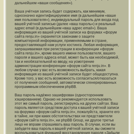
дальнейшем «ваши сообщения»).
Ваша учётная запись будет содержать, как минимум,
однозначно идентифицируемое имя (в дальнейшем «ваше
имя пользователя»), индивидуальный пароль для входа под
вашей учётной записью (далее «ваш пароль») и реальный
адрес email (в дальнейшем «ваш адрес email»). Ваша
информация из вашей учётной записи на форумах «форум
сайта renju.in» охраняется законами о защите
компьютерной информации, применяемыми в стране,
предоставляющей нам услуги хостинга. Любая информация,
запрашиваемая при регистрации в конференции «форум
сайта renju.in», кроме вашего имени пользователя, вашего
пароля и вашего адреса email, может быть как необходимой,
так и необязательной ко вводу, на усмотрение
администрации конференции «форум сайта renju.in». В
любом случае у вас есть возможность выбрать, какая
информация из вашей учётной записи будет общедоступна.
Кроме того, у вас есть возможность согласиться/отказаться
от получения сообщений, автоматически сгенерированных
программным обеспечением phpBB.
Ваш пароль надёжно зашифрован (односторонним
хэшированием). Однако не рекомендуется использовать
этот же самый пароль, регистрируясь на других сайтах. Ваш
пароль является средством доступа к вашей учётной записи
на форумах «форум сайта renju.in», пожалуйста, храните его
в тайне, ни при каких обстоятельствах ни представители
«форум сайта renju.in», ни phpBB Group, ни другое третье
лицо не вправе спрашивать ваш пароль. В случае, если вы
забудете ваш пароль к вашей учётной записи, вы сможете
воспользоваться функцией восстановления пароля «Забыли