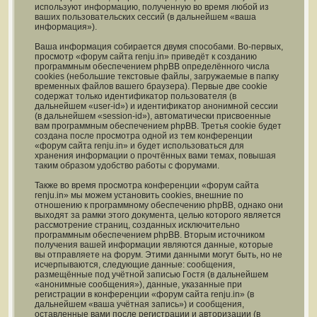
используют информацию, полученную во время любой из
ваших пользовательских сессий (в дальнейшем «ваша
информация»).
Ваша информация собирается двумя способами. Во-первых,
просмотр «форум сайта renju.in» приведёт к созданию
программным обеспечением phpBB определённого числа
cookies (небольшие текстовые файлы, загружаемые в папку
временных файлов вашего браузера). Первые две cookie
содержат только идентификатор пользователя (в
дальнейшем «user-id») и идентификатор анонимной сессии
(в дальнейшем «session-id»), автоматически присвоенные
вам программным обеспечением phpBB. Третья cookie будет
создана после просмотра одной из тем конференции
«форум сайта renju.in» и будет использоваться для
хранения информации о прочтённых вами темах, повышая
таким образом удобство работы с форумами.
Также во время просмотра конференции «форум сайта
renju.in» мы можем установить cookies, внешние по
отношению к программному обеспечению phpBB, однако они
выходят за рамки этого документа, целью которого является
рассмотрение страниц, созданных исключительно
программным обеспечением phpBB. Вторым источником
получения вашей информации являются данные, которые
вы отправляете на форум. Этими данными могут быть, но не
исчерпываются, следующие данные: сообщения,
размещённые под учётной записью Гостя (в дальнейшем
«анонимные сообщения»), данные, указанные при
регистрации в конференции «форум сайта renju.in» (в
дальнейшем «ваша учётная запись») и сообщения,
оставленные вами после регистрации и авторизации (в