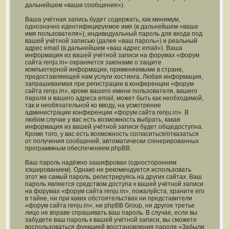
дальнейшем «ваши сообщения»).
Ваша учётная запись будет содержать, как минимум,
однозначно идентифицируемое имя (в дальнейшем «ваше
имя пользователя»), индивидуальный пароль для входа под
вашей учётной записью (далее «ваш пароль») и реальный
адрес email (в дальнейшем «ваш адрес email»). Ваша
информация из вашей учётной записи на форумах «форум
сайта renju.in» охраняется законами о защите
компьютерной информации, применяемыми в стране,
предоставляющей нам услуги хостинга. Любая информация,
запрашиваемая при регистрации в конференции «форум
сайта renju.in», кроме вашего имени пользователя, вашего
пароля и вашего адреса email, может быть как необходимой,
так и необязательной ко вводу, на усмотрение
администрации конференции «форум сайта renju.in». В
любом случае у вас есть возможность выбрать, какая
информация из вашей учётной записи будет общедоступна.
Кроме того, у вас есть возможность согласиться/отказаться
от получения сообщений, автоматически сгенерированных
программным обеспечением phpBB.
Ваш пароль надёжно зашифрован (односторонним
хэшированием). Однако не рекомендуется использовать
этот же самый пароль, регистрируясь на других сайтах. Ваш
пароль является средством доступа к вашей учётной записи
на форумах «форум сайта renju.in», пожалуйста, храните его
в тайне, ни при каких обстоятельствах ни представители
«форум сайта renju.in», ни phpBB Group, ни другое третье
лицо не вправе спрашивать ваш пароль. В случае, если вы
забудете ваш пароль к вашей учётной записи, вы сможете
воспользоваться функцией восстановления пароля «Забыли