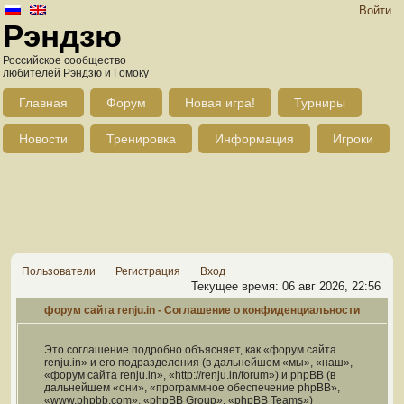
Войти
Рэндзю
Российское сообщество
любителей Рэндзю и Гомоку
Главная
Форум
Новая игра!
Турниры
Новости
Тренировка
Информация
Игроки
Пользователи
Регистрация
Вход
Текущее время: 06 авг 2026, 22:56
форум сайта renju.in - Соглашение о конфиденциальности
Это соглашение подробно объясняет, как «форум сайта
renju.in» и его подразделения (в дальнейшем «мы», «наш»,
«форум сайта renju.in», «http://renju.in/forum») и phpBB (в
дальнейшем «они», «программное обеспечение phpBB»,
«www.phpbb.com», «phpBB Group», «phpBB Teams»)