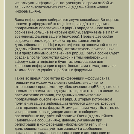
используют информацию, полученную во время любой из
ваших пользовательских сессий (в дальнейшем «ваша
информация»).
Ваша информация собирается двумя способами. Во-первых,
просмотр «форум сайта renju.in» приведёт к созданию
программным обеспечением phpBB определённого числа
cookies (небольшие текстовые файлы, загружаемые в папку
временных файлов вашего браузера). Первые две cookie
содержат только идентификатор пользователя (в
дальнейшем «user-id») и идентификатор анонимной сессии
(в дальнейшем «session-id»), автоматически присвоенные
вам программным обеспечением phpBB. Третья cookie будет
создана после просмотра одной из тем конференции
«форум сайта renju.in» и будет использоваться для
хранения информации о прочтённых вами темах, повышая
таким образом удобство работы с форумами.
Также во время просмотра конференции «форум сайта
renju.in» мы можем установить cookies, внешние по
отношению к программному обеспечению phpBB, однако они
выходят за рамки этого документа, целью которого является
рассмотрение страниц, созданных исключительно
программным обеспечением phpBB. Вторым источником
получения вашей информации являются данные, которые
вы отправляете на форум. Этими данными могут быть, но не
исчерпываются, следующие данные: сообщения,
размещённые под учётной записью Гостя (в дальнейшем
«анонимные сообщения»), данные, указанные при
регистрации в конференции «форум сайта renju.in» (в
дальнейшем «ваша учётная запись») и сообщения,
оставленные вами после регистрации и авторизации (в