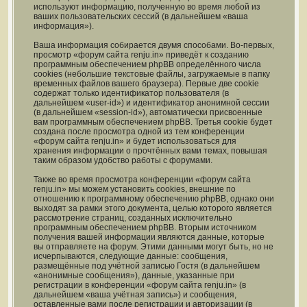
используют информацию, полученную во время любой из
ваших пользовательских сессий (в дальнейшем «ваша
информация»).
Ваша информация собирается двумя способами. Во-первых,
просмотр «форум сайта renju.in» приведёт к созданию
программным обеспечением phpBB определённого числа
cookies (небольшие текстовые файлы, загружаемые в папку
временных файлов вашего браузера). Первые две cookie
содержат только идентификатор пользователя (в
дальнейшем «user-id») и идентификатор анонимной сессии
(в дальнейшем «session-id»), автоматически присвоенные
вам программным обеспечением phpBB. Третья cookie будет
создана после просмотра одной из тем конференции
«форум сайта renju.in» и будет использоваться для
хранения информации о прочтённых вами темах, повышая
таким образом удобство работы с форумами.
Также во время просмотра конференции «форум сайта
renju.in» мы можем установить cookies, внешние по
отношению к программному обеспечению phpBB, однако они
выходят за рамки этого документа, целью которого является
рассмотрение страниц, созданных исключительно
программным обеспечением phpBB. Вторым источником
получения вашей информации являются данные, которые
вы отправляете на форум. Этими данными могут быть, но не
исчерпываются, следующие данные: сообщения,
размещённые под учётной записью Гостя (в дальнейшем
«анонимные сообщения»), данные, указанные при
регистрации в конференции «форум сайта renju.in» (в
дальнейшем «ваша учётная запись») и сообщения,
оставленные вами после регистрации и авторизации (в