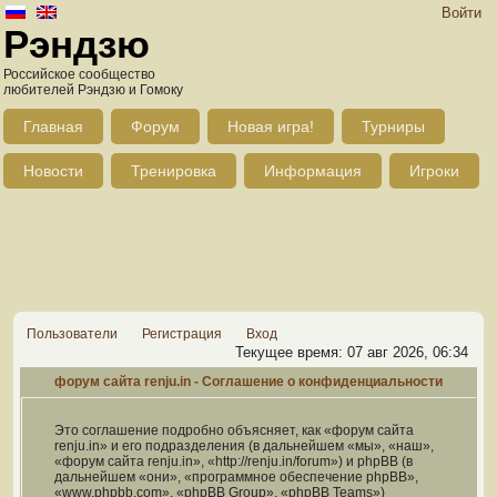
Войти
Рэндзю
Российское сообщество
любителей Рэндзю и Гомоку
Главная
Форум
Новая игра!
Турниры
Новости
Тренировка
Информация
Игроки
Пользователи
Регистрация
Вход
Текущее время: 07 авг 2026, 06:34
форум сайта renju.in - Соглашение о конфиденциальности
Это соглашение подробно объясняет, как «форум сайта
renju.in» и его подразделения (в дальнейшем «мы», «наш»,
«форум сайта renju.in», «http://renju.in/forum») и phpBB (в
дальнейшем «они», «программное обеспечение phpBB»,
«www.phpbb.com», «phpBB Group», «phpBB Teams»)