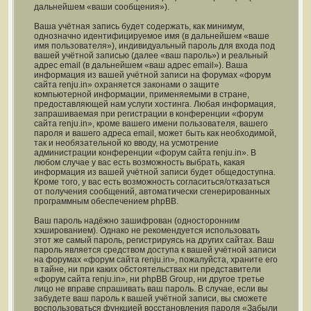
дальнейшем «ваши сообщения»).
Ваша учётная запись будет содержать, как минимум,
однозначно идентифицируемое имя (в дальнейшем «ваше
имя пользователя»), индивидуальный пароль для входа под
вашей учётной записью (далее «ваш пароль») и реальный
адрес email (в дальнейшем «ваш адрес email»). Ваша
информация из вашей учётной записи на форумах «форум
сайта renju.in» охраняется законами о защите
компьютерной информации, применяемыми в стране,
предоставляющей нам услуги хостинга. Любая информация,
запрашиваемая при регистрации в конференции «форум
сайта renju.in», кроме вашего имени пользователя, вашего
пароля и вашего адреса email, может быть как необходимой,
так и необязательной ко вводу, на усмотрение
администрации конференции «форум сайта renju.in». В
любом случае у вас есть возможность выбрать, какая
информация из вашей учётной записи будет общедоступна.
Кроме того, у вас есть возможность согласиться/отказаться
от получения сообщений, автоматически сгенерированных
программным обеспечением phpBB.
Ваш пароль надёжно зашифрован (односторонним
хэшированием). Однако не рекомендуется использовать
этот же самый пароль, регистрируясь на других сайтах. Ваш
пароль является средством доступа к вашей учётной записи
на форумах «форум сайта renju.in», пожалуйста, храните его
в тайне, ни при каких обстоятельствах ни представители
«форум сайта renju.in», ни phpBB Group, ни другое третье
лицо не вправе спрашивать ваш пароль. В случае, если вы
забудете ваш пароль к вашей учётной записи, вы сможете
воспользоваться функцией восстановления пароля «Забыли