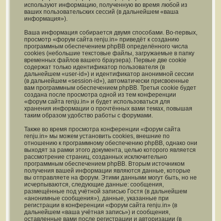
используют информацию, полученную во время любой из
ваших пользовательских сессий (в дальнейшем «ваша
информация»).
Ваша информация собирается двумя способами. Во-первых,
просмотр «форум сайта renju.in» приведёт к созданию
программным обеспечением phpBB определённого числа
cookies (небольшие текстовые файлы, загружаемые в папку
временных файлов вашего браузера). Первые две cookie
содержат только идентификатор пользователя (в
дальнейшем «user-id») и идентификатор анонимной сессии
(в дальнейшем «session-id»), автоматически присвоенные
вам программным обеспечением phpBB. Третья cookie будет
создана после просмотра одной из тем конференции
«форум сайта renju.in» и будет использоваться для
хранения информации о прочтённых вами темах, повышая
таким образом удобство работы с форумами.
Также во время просмотра конференции «форум сайта
renju.in» мы можем установить cookies, внешние по
отношению к программному обеспечению phpBB, однако они
выходят за рамки этого документа, целью которого является
рассмотрение страниц, созданных исключительно
программным обеспечением phpBB. Вторым источником
получения вашей информации являются данные, которые
вы отправляете на форум. Этими данными могут быть, но не
исчерпываются, следующие данные: сообщения,
размещённые под учётной записью Гостя (в дальнейшем
«анонимные сообщения»), данные, указанные при
регистрации в конференции «форум сайта renju.in» (в
дальнейшем «ваша учётная запись») и сообщения,
оставленные вами после регистрации и авторизации (в