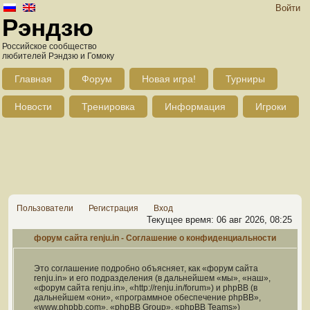
Войти
Рэндзю
Российское сообщество
любителей Рэндзю и Гомоку
Главная
Форум
Новая игра!
Турниры
Новости
Тренировка
Информация
Игроки
Пользователи
Регистрация
Вход
Текущее время: 06 авг 2026, 08:25
форум сайта renju.in - Соглашение о конфиденциальности
Это соглашение подробно объясняет, как «форум сайта
renju.in» и его подразделения (в дальнейшем «мы», «наш»,
«форум сайта renju.in», «http://renju.in/forum») и phpBB (в
дальнейшем «они», «программное обеспечение phpBB»,
«www.phpbb.com», «phpBB Group», «phpBB Teams»)