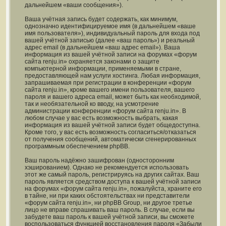
дальнейшем «ваши сообщения»).
Ваша учётная запись будет содержать, как минимум,
однозначно идентифицируемое имя (в дальнейшем «ваше
имя пользователя»), индивидуальный пароль для входа под
вашей учётной записью (далее «ваш пароль») и реальный
адрес email (в дальнейшем «ваш адрес email»). Ваша
информация из вашей учётной записи на форумах «форум
сайта renju.in» охраняется законами о защите
компьютерной информации, применяемыми в стране,
предоставляющей нам услуги хостинга. Любая информация,
запрашиваемая при регистрации в конференции «форум
сайта renju.in», кроме вашего имени пользователя, вашего
пароля и вашего адреса email, может быть как необходимой,
так и необязательной ко вводу, на усмотрение
администрации конференции «форум сайта renju.in». В
любом случае у вас есть возможность выбрать, какая
информация из вашей учётной записи будет общедоступна.
Кроме того, у вас есть возможность согласиться/отказаться
от получения сообщений, автоматически сгенерированных
программным обеспечением phpBB.
Ваш пароль надёжно зашифрован (односторонним
хэшированием). Однако не рекомендуется использовать
этот же самый пароль, регистрируясь на других сайтах. Ваш
пароль является средством доступа к вашей учётной записи
на форумах «форум сайта renju.in», пожалуйста, храните его
в тайне, ни при каких обстоятельствах ни представители
«форум сайта renju.in», ни phpBB Group, ни другое третье
лицо не вправе спрашивать ваш пароль. В случае, если вы
забудете ваш пароль к вашей учётной записи, вы сможете
воспользоваться функцией восстановления пароля «Забыли