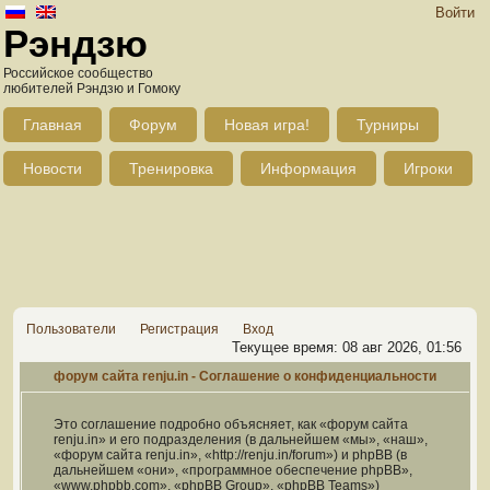
Войти
Рэндзю
Российское сообщество
любителей Рэндзю и Гомоку
Главная
Форум
Новая игра!
Турниры
Новости
Тренировка
Информация
Игроки
Пользователи
Регистрация
Вход
Текущее время: 08 авг 2026, 01:56
форум сайта renju.in - Соглашение о конфиденциальности
Это соглашение подробно объясняет, как «форум сайта
renju.in» и его подразделения (в дальнейшем «мы», «наш»,
«форум сайта renju.in», «http://renju.in/forum») и phpBB (в
дальнейшем «они», «программное обеспечение phpBB»,
«www.phpbb.com», «phpBB Group», «phpBB Teams»)