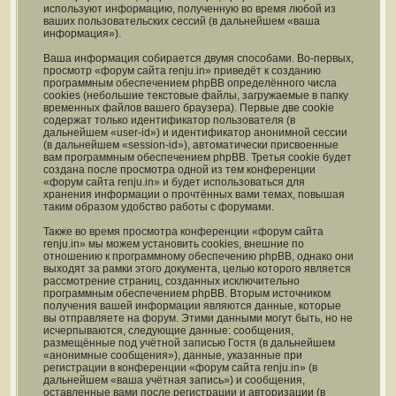
используют информацию, полученную во время любой из
ваших пользовательских сессий (в дальнейшем «ваша
информация»).
Ваша информация собирается двумя способами. Во-первых,
просмотр «форум сайта renju.in» приведёт к созданию
программным обеспечением phpBB определённого числа
cookies (небольшие текстовые файлы, загружаемые в папку
временных файлов вашего браузера). Первые две cookie
содержат только идентификатор пользователя (в
дальнейшем «user-id») и идентификатор анонимной сессии
(в дальнейшем «session-id»), автоматически присвоенные
вам программным обеспечением phpBB. Третья cookie будет
создана после просмотра одной из тем конференции
«форум сайта renju.in» и будет использоваться для
хранения информации о прочтённых вами темах, повышая
таким образом удобство работы с форумами.
Также во время просмотра конференции «форум сайта
renju.in» мы можем установить cookies, внешние по
отношению к программному обеспечению phpBB, однако они
выходят за рамки этого документа, целью которого является
рассмотрение страниц, созданных исключительно
программным обеспечением phpBB. Вторым источником
получения вашей информации являются данные, которые
вы отправляете на форум. Этими данными могут быть, но не
исчерпываются, следующие данные: сообщения,
размещённые под учётной записью Гостя (в дальнейшем
«анонимные сообщения»), данные, указанные при
регистрации в конференции «форум сайта renju.in» (в
дальнейшем «ваша учётная запись») и сообщения,
оставленные вами после регистрации и авторизации (в