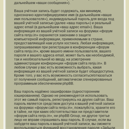
дальнейшем «ваши сообщения»).
Ваша учётная запись будет содержать, как минимум,
однозначно идентифицируемое имя (в дальнейшем «ваше
имя пользователя»), индивидуальный пароль для входа под
вашей учётной записью (далее «ваш пароль») и реальный
адрес email (в дальнейшем «ваш адрес email»). Ваша
информация из вашей учётной записи на форумах «форум
сайта renju.in» охраняется законами о защите
компьютерной информации, применяемыми в стране,
предоставляющей нам услуги хостинга. Любая информация,
запрашиваемая при регистрации в конференции «форум
сайта renju.in», кроме вашего имени пользователя, вашего
пароля и вашего адреса email, может быть как необходимой,
так и необязательной ко вводу, на усмотрение
администрации конференции «форум сайта renju.in». В
любом случае у вас есть возможность выбрать, какая
информация из вашей учётной записи будет общедоступна.
Кроме того, у вас есть возможность согласиться/отказаться
от получения сообщений, автоматически сгенерированных
программным обеспечением phpBB.
Ваш пароль надёжно зашифрован (односторонним
хэшированием). Однако не рекомендуется использовать
этот же самый пароль, регистрируясь на других сайтах. Ваш
пароль является средством доступа к вашей учётной записи
на форумах «форум сайта renju.in», пожалуйста, храните его
в тайне, ни при каких обстоятельствах ни представители
«форум сайта renju.in», ни phpBB Group, ни другое третье
лицо не вправе спрашивать ваш пароль. В случае, если вы
забудете ваш пароль к вашей учётной записи, вы сможете
воспользоваться функцией восстановления пароля «Забыли