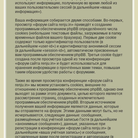
используют информацию, полученную во время любой из
ваших пользовательских сессий (в дальнейшем «ваша
информация»).
Ваша информация собирается двумя способами. Во-первых,
просмотр «форум сайта renju.in» приведёт к созданию
программным обеспечением phpBB определённого числа
cookies (небольшие текстовые файлы, загружаемые в папку
временных файлов вашего браузера). Первые две cookie
содержат только идентификатор пользователя (в
дальнейшем «user-id») и идентификатор анонимной сессии
(в дальнейшем «session-id»), автоматически присвоенные
вам программным обеспечением phpBB. Третья cookie будет
создана после просмотра одной из тем конференции
«форум сайта renju.in» и будет использоваться для
хранения информации о прочтённых вами темах, повышая
таким образом удобство работы с форумами.
Также во время просмотра конференции «форум сайта
renju.in» мы можем установить cookies, внешние по
отношению к программному обеспечению phpBB, однако они
выходят за рамки этого документа, целью которого является
рассмотрение страниц, созданных исключительно
программным обеспечением phpBB. Вторым источником
получения вашей информации являются данные, которые
вы отправляете на форум. Этими данными могут быть, но не
исчерпываются, следующие данные: сообщения,
размещённые под учётной записью Гостя (в дальнейшем
«анонимные сообщения»), данные, указанные при
регистрации в конференции «форум сайта renju.in» (в
дальнейшем «ваша учётная запись») и сообщения,
оставленные вами после регистрации и авторизации (в