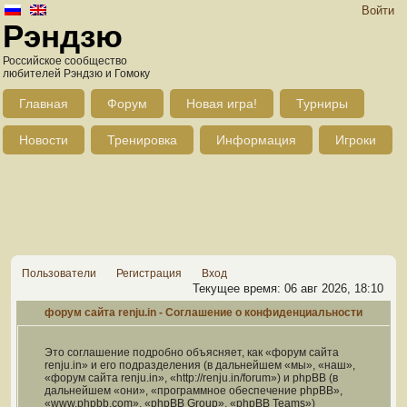
Войти
Рэндзю
Российское сообщество
любителей Рэндзю и Гомоку
Главная
Форум
Новая игра!
Турниры
Новости
Тренировка
Информация
Игроки
Пользователи
Регистрация
Вход
Текущее время: 06 авг 2026, 18:10
форум сайта renju.in - Соглашение о конфиденциальности
Это соглашение подробно объясняет, как «форум сайта
renju.in» и его подразделения (в дальнейшем «мы», «наш»,
«форум сайта renju.in», «http://renju.in/forum») и phpBB (в
дальнейшем «они», «программное обеспечение phpBB»,
«www.phpbb.com», «phpBB Group», «phpBB Teams»)