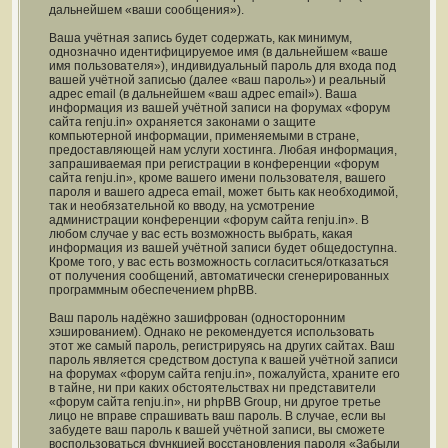
дальнейшем «ваши сообщения»).
Ваша учётная запись будет содержать, как минимум,
однозначно идентифицируемое имя (в дальнейшем «ваше
имя пользователя»), индивидуальный пароль для входа под
вашей учётной записью (далее «ваш пароль») и реальный
адрес email (в дальнейшем «ваш адрес email»). Ваша
информация из вашей учётной записи на форумах «форум
сайта renju.in» охраняется законами о защите
компьютерной информации, применяемыми в стране,
предоставляющей нам услуги хостинга. Любая информация,
запрашиваемая при регистрации в конференции «форум
сайта renju.in», кроме вашего имени пользователя, вашего
пароля и вашего адреса email, может быть как необходимой,
так и необязательной ко вводу, на усмотрение
администрации конференции «форум сайта renju.in». В
любом случае у вас есть возможность выбрать, какая
информация из вашей учётной записи будет общедоступна.
Кроме того, у вас есть возможность согласиться/отказаться
от получения сообщений, автоматически сгенерированных
программным обеспечением phpBB.
Ваш пароль надёжно зашифрован (односторонним
хэшированием). Однако не рекомендуется использовать
этот же самый пароль, регистрируясь на других сайтах. Ваш
пароль является средством доступа к вашей учётной записи
на форумах «форум сайта renju.in», пожалуйста, храните его
в тайне, ни при каких обстоятельствах ни представители
«форум сайта renju.in», ни phpBB Group, ни другое третье
лицо не вправе спрашивать ваш пароль. В случае, если вы
забудете ваш пароль к вашей учётной записи, вы сможете
воспользоваться функцией восстановления пароля «Забыли