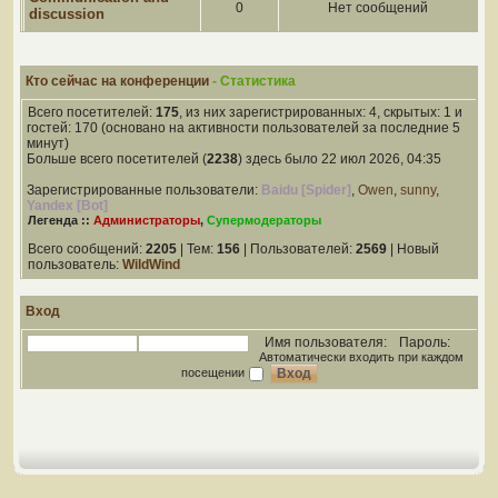
0
Нет сообщений
discussion
Кто сейчас на конференции
- Статистика
Всего посетителей:
175
, из них зарегистрированных: 4, скрытых: 1 и
гостей: 170 (основано на активности пользователей за последние 5
минут)
Больше всего посетителей (
2238
) здесь было 22 июл 2026, 04:35
Зарегистрированные пользователи:
Baidu [Spider]
,
Owen
,
sunny
,
Yandex [Bot]
Легенда ::
Администраторы
,
Супермодераторы
Всего сообщений:
2205
| Тем:
156
| Пользователей:
2569
| Новый
пользователь:
WildWind
Вход
Имя пользователя:
Пароль:
Автоматически входить при каждом
посещении