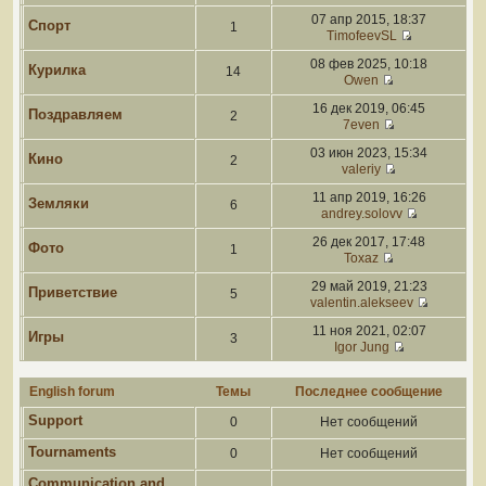
07 апр 2015, 18:37
Спорт
1
TimofeevSL
08 фев 2025, 10:18
Курилка
14
Owen
16 дек 2019, 06:45
Поздравляем
2
7even
03 июн 2023, 15:34
Кино
2
valeriy
11 апр 2019, 16:26
Земляки
6
andrey.solovv
26 дек 2017, 17:48
Фото
1
Toxaz
29 май 2019, 21:23
Приветствие
5
valentin.alekseev
11 ноя 2021, 02:07
Игры
3
Igor Jung
English forum
Темы
Последнее сообщение
Support
0
Нет сообщений
Tournaments
0
Нет сообщений
Communication and