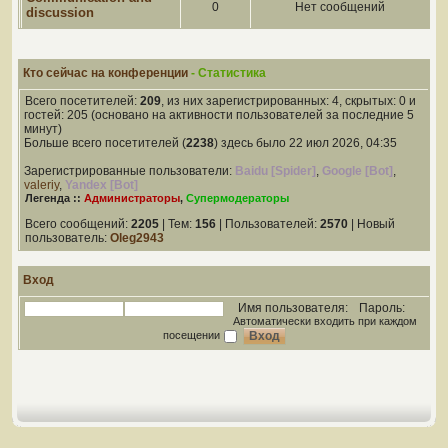
0
Нет сообщений
discussion
Кто сейчас на конференции
- Статистика
Всего посетителей:
209
, из них зарегистрированных: 4, скрытых: 0 и
гостей: 205 (основано на активности пользователей за последние 5
минут)
Больше всего посетителей (
2238
) здесь было 22 июл 2026, 04:35
Зарегистрированные пользователи:
Baidu [Spider]
,
Google [Bot]
,
valeriy
,
Yandex [Bot]
Легенда ::
Администраторы
,
Супермодераторы
Всего сообщений:
2205
| Тем:
156
| Пользователей:
2570
| Новый
пользователь:
Oleg2943
Вход
Имя пользователя:
Пароль:
Автоматически входить при каждом
посещении