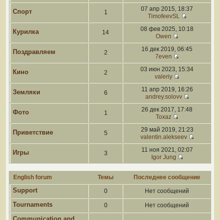
07 апр 2015, 18:37
Спорт
1
TimofeevSL
08 фев 2025, 10:18
Курилка
14
Owen
16 дек 2019, 06:45
Поздравляем
2
7even
03 июн 2023, 15:34
Кино
2
valeriy
11 апр 2019, 16:26
Земляки
6
andrey.solovv
26 дек 2017, 17:48
Фото
1
Toxaz
29 май 2019, 21:23
Приветствие
5
valentin.alekseev
11 ноя 2021, 02:07
Игры
3
Igor Jung
English forum
Темы
Последнее сообщение
Support
0
Нет сообщений
Tournaments
0
Нет сообщений
Communication and