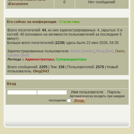
0
Нет сообщений
discussion
Кто сейчас на конференции
- Статистика
Всего посетителей:
44
, из них зарегистрированных: 4, скрытых: 0 и
гостей: 40 (основано на активности пользователей за последние 5
минут)
Больше всего посетителей (
2238
) здесь было 22 июл 2026, 04:35
Зарегистрированные пользователи:
Baidu [Spider]
,
Bing [Bot]
,
Owen
,
Yandex [Bot]
Легенда ::
Администраторы
,
Супермодераторы
Всего сообщений:
2205
| Тем:
156
| Пользователей:
2570
| Новый
пользователь:
Oleg2943
Вход
Имя пользователя:
Пароль:
Автоматически входить при каждом
посещении