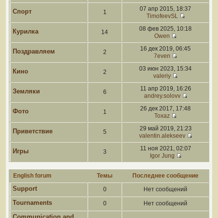
07 апр 2015, 18:37
Спорт
1
TimofeevSL
08 фев 2025, 10:18
Курилка
14
Owen
16 дек 2019, 06:45
Поздравляем
2
7even
03 июн 2023, 15:34
Кино
2
valeriy
11 апр 2019, 16:26
Земляки
6
andrey.solovv
26 дек 2017, 17:48
Фото
1
Toxaz
29 май 2019, 21:23
Приветствие
5
valentin.alekseev
11 ноя 2021, 02:07
Игры
3
Igor Jung
English forum
Темы
Последнее сообщение
Support
0
Нет сообщений
Tournaments
0
Нет сообщений
Communication and