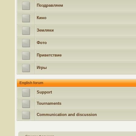
Поздравляем
Кино
Земляки
Фото
Приветствие
Игры
English forum
Support
Tournaments
Communication and discussion