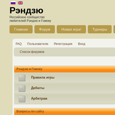
Рэндзю
Российское сообщество
любителей Рэндзю и Гомоку
Главная
Форум
Новая игра!
Турниры
FAQ
Пользователи
Регистрация
Вход
Список форумов
Рэндзю и Гомоку
Правила игры
Дебюты
Арбитраж
Вопросы по сайту