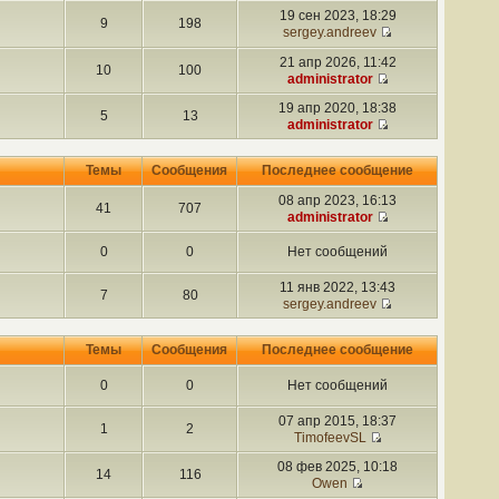
19 сен 2023, 18:29
9
198
sergey.andreev
21 апр 2026, 11:42
10
100
administrator
19 апр 2020, 18:38
5
13
administrator
Темы
Сообщения
Последнее сообщение
08 апр 2023, 16:13
41
707
administrator
0
0
Нет сообщений
11 янв 2022, 13:43
7
80
sergey.andreev
Темы
Сообщения
Последнее сообщение
0
0
Нет сообщений
07 апр 2015, 18:37
1
2
TimofeevSL
08 фев 2025, 10:18
14
116
Owen