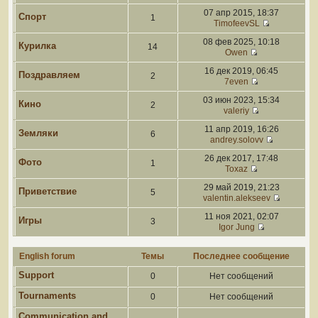
07 апр 2015, 18:37
Спорт
1
TimofeevSL
08 фев 2025, 10:18
Курилка
14
Owen
16 дек 2019, 06:45
Поздравляем
2
7even
03 июн 2023, 15:34
Кино
2
valeriy
11 апр 2019, 16:26
Земляки
6
andrey.solovv
26 дек 2017, 17:48
Фото
1
Toxaz
29 май 2019, 21:23
Приветствие
5
valentin.alekseev
11 ноя 2021, 02:07
Игры
3
Igor Jung
English forum
Темы
Последнее сообщение
Support
0
Нет сообщений
Tournaments
0
Нет сообщений
Communication and