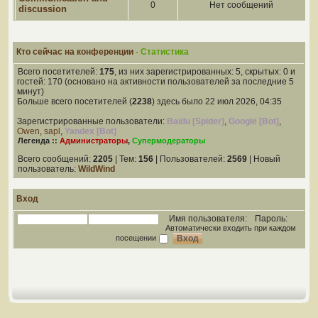
0
Нет сообщений
discussion
Кто сейчас на конференции
- Статистика
Всего посетителей:
175
, из них зарегистрированных: 5, скрытых: 0 и
гостей: 170 (основано на активности пользователей за последние 5
минут)
Больше всего посетителей (
2238
) здесь было 22 июл 2026, 04:35
Зарегистрированные пользователи:
Baidu [Spider]
,
Google [Bot]
,
Owen
,
sapl
,
Yandex [Bot]
Легенда ::
Администраторы
,
Супермодераторы
Всего сообщений:
2205
| Тем:
156
| Пользователей:
2569
| Новый
пользователь:
WildWind
Вход
Имя пользователя:
Пароль:
Автоматически входить при каждом
посещении