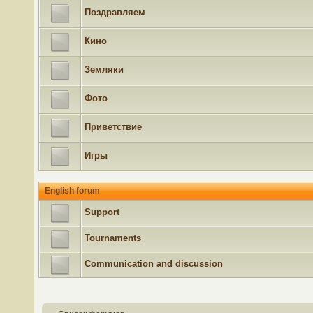
Поздравляем
Кино
Земляки
Фото
Приветствие
Игры
English forum
Support
Tournaments
Communication and discussion