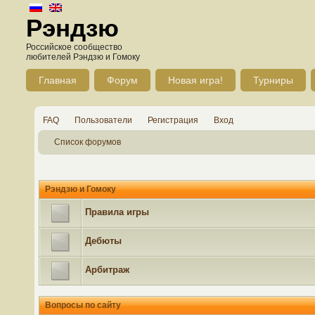
Рэндзю
Российское сообщество
любителей Рэндзю и Гомоку
Главная
Форум
Новая игра!
Турниры
FAQ
Пользователи
Регистрация
Вход
Список форумов
Рэндзю и Гомоку
Правила игры
Дебюты
Арбитраж
Вопросы по сайту