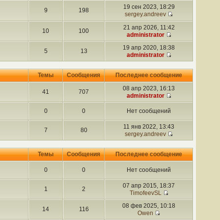
19 сен 2023, 18:29
9
198
sergey.andreev
21 апр 2026, 11:42
10
100
administrator
19 апр 2020, 18:38
5
13
administrator
Темы
Сообщения
Последнее сообщение
08 апр 2023, 16:13
41
707
administrator
0
0
Нет сообщений
11 янв 2022, 13:43
7
80
sergey.andreev
Темы
Сообщения
Последнее сообщение
0
0
Нет сообщений
07 апр 2015, 18:37
1
2
TimofeevSL
08 фев 2025, 10:18
14
116
Owen