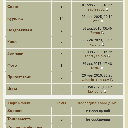
07 апр 2015, 18:37
Спорт
1
TimofeevSL
08 фев 2025, 10:18
Курилка
14
Owen
16 дек 2019, 06:45
Поздравляем
2
7even
03 июн 2023, 15:34
Кино
2
valeriy
11 апр 2019, 16:26
Земляки
6
andrey.solovv
26 дек 2017, 17:48
Фото
1
Toxaz
29 май 2019, 21:23
Приветствие
5
valentin.alekseev
11 ноя 2021, 02:07
Игры
3
Igor Jung
English forum
Темы
Последнее сообщение
Support
0
Нет сообщений
Tournaments
0
Нет сообщений
Communication and