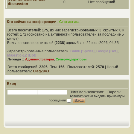
0
Нет сообщений
discussion
Кто сейчас на конференции
- Статистика
Всего посетителей:
175
, из них зарегистрированных: 3, скрытых: 0 и
гостей: 172 (основано на активности пользователей за последние 5
минут)
Больше всего посетителей (
2238
) здесь было 22 июл 2026, 04:35
Зарегистрированные пользователи:
Baidu [Spider]
,
Google [Bot]
,
Majestic-12 [Bot]
Легенда ::
Администраторы
,
Супермодераторы
Всего сообщений:
2205
| Тем:
156
| Пользователей:
2570
| Новый
пользователь:
Oleg2943
Вход
Имя пользователя:
Пароль:
Автоматически входить при каждом
посещении