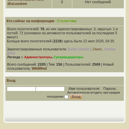
0
Нет сообщений
discussion
Кто сейчас на конференции
- Статистика
Всего посетителей:
76
, из них зарегистрированных: 3, скрытых: 1 и
гостей: 72 (основано на активности пользователей за последние 5
минут)
Больше всего посетителей (
2238
) здесь было 22 июл 2026, 04:35
Зарегистрированные пользователи:
Baidu [Spider]
,
Owen
,
Yandex
[Bot]
Легенда ::
Администраторы
,
Супермодераторы
Всего сообщений:
2205
| Тем:
156
| Пользователей:
2569
| Новый
пользователь:
WildWind
Вход
Имя пользователя:
Пароль:
Автоматически входить при каждом
посещении