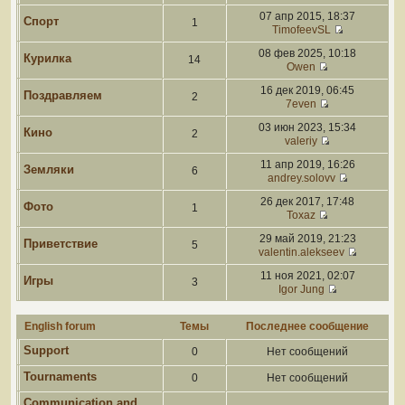
07 апр 2015, 18:37
Спорт
1
TimofeevSL
08 фев 2025, 10:18
Курилка
14
Owen
16 дек 2019, 06:45
Поздравляем
2
7even
03 июн 2023, 15:34
Кино
2
valeriy
11 апр 2019, 16:26
Земляки
6
andrey.solovv
26 дек 2017, 17:48
Фото
1
Toxaz
29 май 2019, 21:23
Приветствие
5
valentin.alekseev
11 ноя 2021, 02:07
Игры
3
Igor Jung
English forum
Темы
Последнее сообщение
Support
0
Нет сообщений
Tournaments
0
Нет сообщений
Communication and