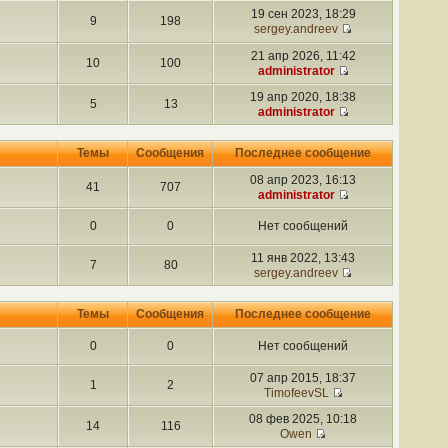
19 сен 2023, 18:29
9
198
sergey.andreev
21 апр 2026, 11:42
10
100
administrator
19 апр 2020, 18:38
5
13
administrator
Темы
Сообщения
Последнее сообщение
08 апр 2023, 16:13
41
707
administrator
0
0
Нет сообщений
11 янв 2022, 13:43
7
80
sergey.andreev
Темы
Сообщения
Последнее сообщение
0
0
Нет сообщений
07 апр 2015, 18:37
1
2
TimofeevSL
08 фев 2025, 10:18
14
116
Owen