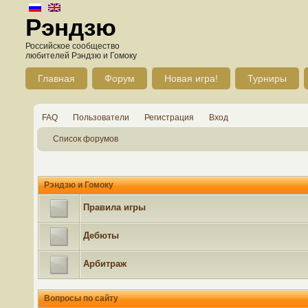
Рэндзю
Российское сообщество
любителей Рэндзю и Гомоку
Главная
Форум
Новая игра!
Турниры
FAQ
Пользователи
Регистрация
Вход
Список форумов
Рэндзю и Гомоку
Правила игры
Дебюты
Арбитраж
Вопросы по сайту