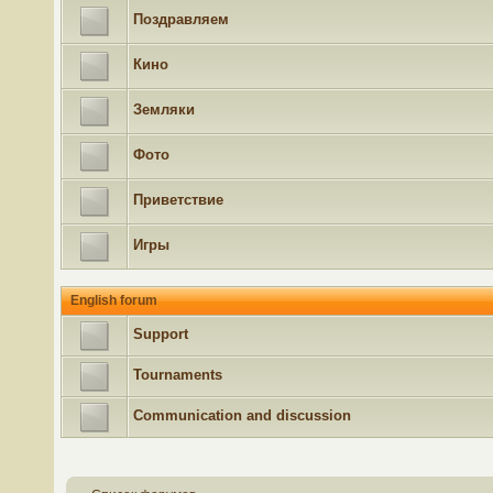
Поздравляем
Кино
Земляки
Фото
Приветствие
Игры
English forum
Support
Tournaments
Communication and discussion